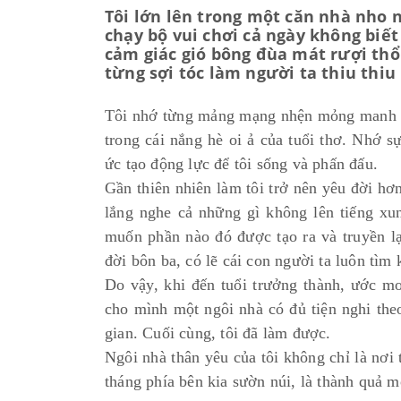
Tôi lớn lên trong một căn nhà nho 
chạy bộ vui chơi cả ngày không biết
cảm giác gió bông đùa mát rượi thổ
từng sợi tóc làm người ta thiu thiu
Tôi nhớ từng mảng mạng nhện mỏng manh n
trong cái nắng hè oi ả của tuổi thơ. Nhớ 
ức tạo động lực để tôi sống và phấn đấu.
Gần thiên nhiên làm tôi trở nên yêu đời hơn,
lắng nghe cả những gì không lên tiếng xu
muốn phần nào đó được tạo ra và truyền l
đời bôn ba, có lẽ cái con người ta luôn tìm
Do vậy, khi đến tuổi trưởng thành, ước mơ 
cho mình một ngôi nhà có đủ tiện nghi theo
gian. Cuối cùng, tôi đã làm được.
Ngôi nhà thân yêu của tôi không chỉ là nơi
tháng phía bên kia sườn núi, là thành quả 