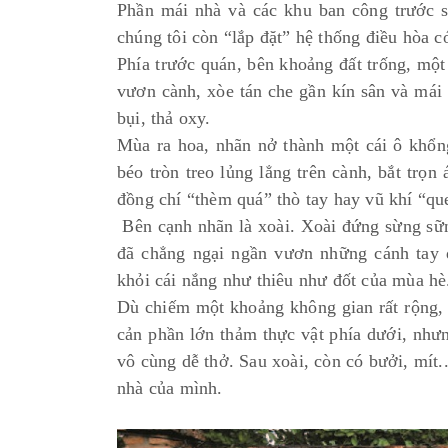
Phần mái nhà và các khu ban công trước 
chúng tôi còn “lắp đặt” hệ thống điều hòa 
Phía trước quán, bên khoảng đất trống, một
vươn cành, xòe tán che gần kín sân và mái
bụi, thả oxy.
Mùa ra hoa, nhãn nở thành một cái ô khổn
béo tròn treo lủng lẳng trên cành, bắt trọ
đồng chí “thèm quá” thò tay hay vũ khí “q
Bên cạnh nhãn là xoài. Xoài đứng sừng sữn
đã chẳng ngại ngần vươn những cánh tay d
khỏi cái nắng như thiêu như đốt của mùa h
Dù chiếm một khoảng không gian rất rộng,
cản phần lớn thảm thực vật phía dưới, nhưn
vô cùng dễ thở. Sau xoài, còn có bưởi, mít..
nhà của mình.