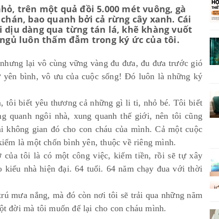
nhỏ, trên một quả đồi 5.000 mét vuông, gà
 chán, bao quanh bởi cả rừng cây xanh. Cái
i dịu dàng qua từng tán lá, khẽ khàng vuốt
 ngủ luôn thấm đẫm trong ký ức của tôi.
hưng lại vô cùng vững vàng đu đưa, đu đưa trước gió
sự yên bình, vô ưu của cuộc sống! Đó luôn là những ký
 tôi biết yêu thương cả những gì li ti, nhỏ bé. Tôi biết
ng quanh ngôi nhà, xung quanh thế giới, nên tôi cũng
ại không gian đó cho con cháu của mình. Cả một cuộc
 kiếm là một chốn bình yên, thuộc về riêng mình.
của tôi là có một công việc, kiếm tiền, rồi sẽ tự xây
 kiểu nhà hiện đại. 64 tuổi. 64 năm chạy đua với thời
 trú mưa nắng, mà đó còn nơi tôi sẽ trải qua những năm
một đời mà tôi muốn để lại cho con cháu mình.