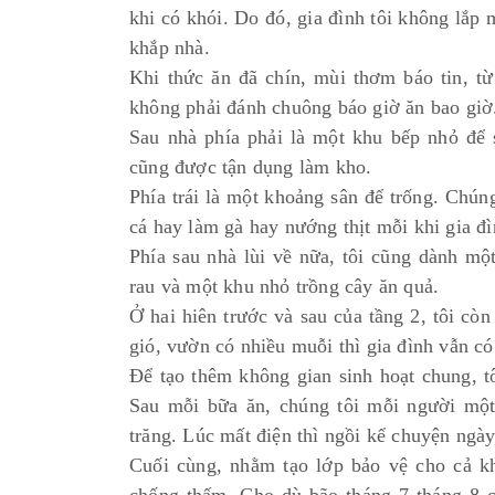
khi có khói. Do đó, gia đình tôi không lắp
khắp nhà.
Khi thức ăn đã chín, mùi thơm báo tin, từ
không phải đánh chuông báo giờ ăn bao gi
Sau nhà phía phải là một khu bếp nhỏ để
cũng được tận dụng làm kho.
Phía trái là một khoảng sân để trống. Chún
cá hay làm gà hay nướng thịt mỗi khi gia đì
Phía sau nhà lùi về nữa, tôi cũng dành m
rau và một khu nhỏ trồng cây ăn quả.
Ở hai hiên trước và sau của tầng 2, tôi c
gió, vườn có nhiều muỗi thì gia đình vẫn c
Để tạo thêm không gian sinh hoạt chung, t
Sau mỗi bữa ăn, chúng tôi mỗi người một
trăng. Lúc mất điện thì ngồi kể chuyện ngà
Cuối cùng, nhằm tạo lớp bảo vệ cho cả kh