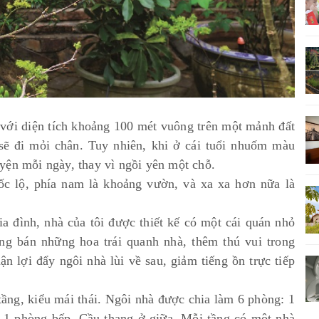
, với diện tích khoảng 100 mét vuông trên một mảnh đất
sẽ đi mỏi chân. Tuy nhiên, khi ở cái tuổi nhuốm màu
luyện mỗi ngày, thay vì ngồi yên một chỗ.
ốc lộ, phía nam là khoảng vườn, và xa xa hơn nữa là
a đình, nhà của tôi được thiết kế có một cái quán nhỏ
ụng bán những hoa trái quanh nhà, thêm thú vui trong
 lợi đẩy ngôi nhà lùi về sau, giảm tiếng ồn trực tiếp
tầng, kiểu mái thái. Ngôi nhà được chia làm 6 phòng: 1
 1 phòng bếp. Cầu thang ở giữa. Mỗi tầng có một nhà