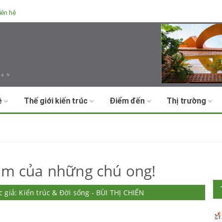
iên hệ
ề
Thế giới kiến trúc
Điểm đến
Thị trường
óm của những chú ong!
c giả: Kiến trúc & Đời sống - BÙI THỊ CHIẾN