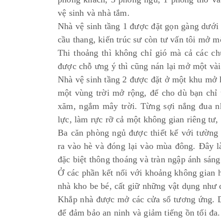
vệ sinh và nhà tắm.
Nhà vệ sinh tầng 1 được đặt gọn gàng dưới 
cầu thang, kiến trúc sư còn tư vấn tôi mở 
Thi thoảng thì không chỉ gió mà cả các c
được chỗ ưng ý thì cũng nán lại mở một vài
Nhà vệ sinh tầng 2 được đặt ở một khu mở h
một vùng trời mở rộng, để cho dù bạn chỉ 
xăm, ngắm mây trời. Từng sợi nắng đua n
lực, làm rực rỡ cả một không gian riêng tư,
Ba căn phòng ngủ được thiết kế với tường 
ra vào hè và đóng lại vào mùa đông. Đây l
đặc biệt thông thoáng và tràn ngập ánh sán
Ở các phần kết nối với khoảng không gian 
nhà kho be bé, cất giữ những vật dụng như
Khắp nhà được mở các cửa sổ tương ứng. Dư
để đảm bảo an ninh và giảm tiếng ồn tối đa.