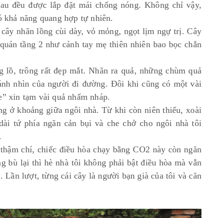
sau đều được lắp đặt mái chống nóng. Không chỉ vậy,
có khả năng quang hợp tự nhiên.
 cây nhãn lồng cùi dày, vỏ mỏng, ngọt lịm ngự trị. Cây
 quán tầng 2 như cánh tay mẹ thiên nhiên bao bọc chắn
g lồ, trông rất đẹp mắt. Nhãn ra quả, những chùm quả
n ánh nhìn của người đi đường. Đôi khi cũng có một vài
ue” xin tạm vài quả nhấm nháp.
g ở khoảng giữa ngôi nhà. Từ khi còn niên thiếu, xoài
ài tứ phía ngăn cản bụi và che chở cho ngôi nhà tôi
è.
 thậm chí, chiếc điều hòa chạy bằng CO2 này còn ngăn
g bù lại thì hè nhà tôi không phải bật điều hòa mà vẫn
. Lần lượt, từng cái cây là người bạn già của tôi và căn