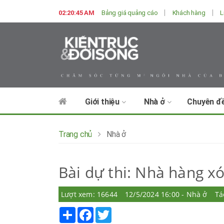
02:20:46 AM
Bảng giá quảng cáo
Khách hàng
L
Giới thiệu
Nhà ở
Chuyên đ
Trang chủ
Nhà ở
Bài dự thi: Nhà hàng x
Lượt xem: 16644
12/5/2024 16:00 - Nhà ở
Tá
Share
Facebook
Twitter