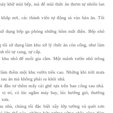
 máy khử mùi bếp, mà để mùi thức ăn thơm tự nhiên lan
 khắp nơi, các thành viên tự động sà vào bàn ăn. Tôi
ờ.
 sử dụng bếp ga phòng những hôm mất điện. Bếp nhỏ
g tôi sử dụng làm khu xử lý thức ăn còn sống, như làm
nh tôi tự cung, tự cấp.
ột khu nhỏ để nuôi gia cầm. Một mảnh vườn nhỏ trồng
òn làm thêm một khu vườn trên cao. Những khi trời mưa
ó rau ăn mà không phải ra khỏi nhà.
ôi đầu tư thêm mấy cái ghế tựa trên ban công sau nhà.
 vị trí, có lúc ngắm máy bay, lúc hưởng gió, thưởng
y xưa.
u nhà, chúng tôi đặc biệt xây lớp tường và quét sơn