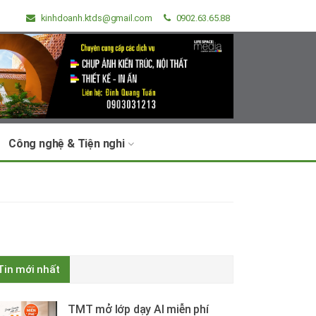
kinhdoanh.ktds@gmail.com
0902.63.65.88
Công nghệ & Tiện nghi
Tin mới nhất
TMT mở lớp dạy AI miễn phí