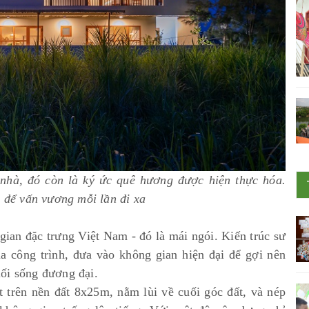
nhà, đó còn là ký ức quê hương được hiện thực hóa.
à để vấn vương mỗi lần đi xa
 gian đặc trưng Việt Nam - đó là mái ngói. Kiến trúc sư
a công trình, đưa vào không gian hiện đại để gợi nên
ối sống đương đại.
 trên nền đất 8x25m, nằm lùi về cuối góc đất, và nép