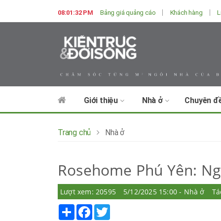
08:01:34 PM
Bảng giá quảng cáo
Khách hàng
L
Giới thiệu
Nhà ở
Chuyên đ
Trang chủ
Nhà ở
Rosehome Phú Yên: Ngô
Lượt xem: 20595
5/12/2025 15:00 - Nhà ở
Tá
Share
Facebook
Twitter