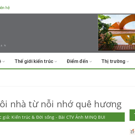
iên hệ
ề
Thế giới kiến trúc
Điểm đến
Thị trường
i nhà từ nỗi nhớ quê hương
c giả: Kiến trúc & Đời sống - Bài CTV Ảnh MINQ BUI