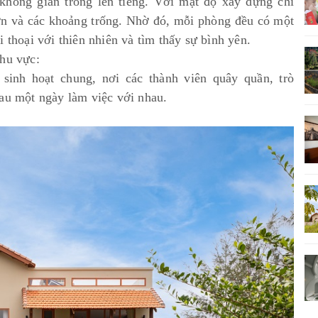
hông gian trống lên tiếng. Với mật độ xây dựng chỉ
ờn và các khoảng trống. Nhờ đó, mỗi phòng đều có một
 thoại với thiên nhiên và tìm thấy sự bình yên.
khu vực:
inh hoạt chung, nơi các thành viên quây quần, trò
au một ngày làm việc với nhau.