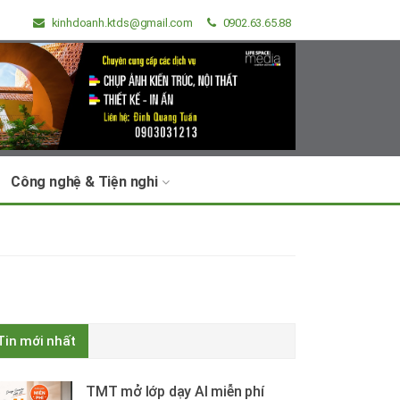
kinhdoanh.ktds@gmail.com
0902.63.65.88
Công nghệ & Tiện nghi
Tin mới nhất
TMT mở lớp dạy AI miễn phí