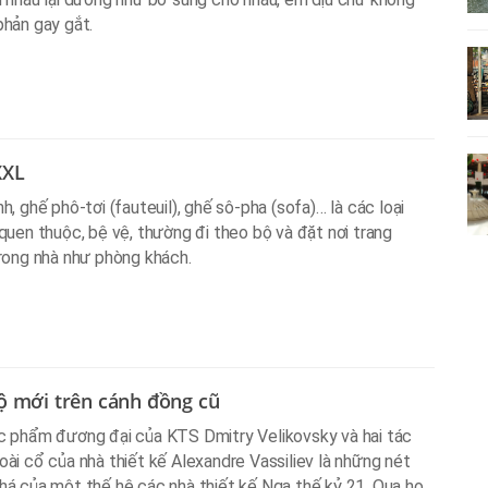
hản gay gắt.
XXL
h, ghế phô-tơi (fauteuil), ghế sô-pha (sofa)… là các loại
quen thuộc, bệ vệ, thường đi theo bộ và đặt nơi trang
rong nhà như phòng khách.
ộ mới trên cánh đồng cũ
 phẩm đương đại của KTS Dmitry Velikovsky và hai tác
ài cổ của nhà thiết kế Alexandre Vassiliev là những nét
á của một thế hệ các nhà thiết kế Nga thế kỷ 21. Qua họ