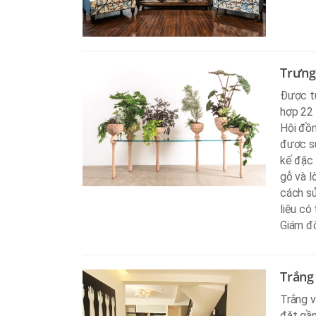
Trưng 
Được tu
hợp 22 
Hội đồn
được sử
kế đặc 
gỗ và l
cách sử
liệu có
Giám đ
Trắng
Trắng v
đặt gần