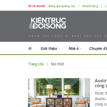
03:18:41 AM
Bảng giá quảng cáo
Khách hàng
L
Giới thiệu
Nhà ở
Chuyên đ
Trang chủ
Nội thất
Austi
công 
Được th
Austin,
công c