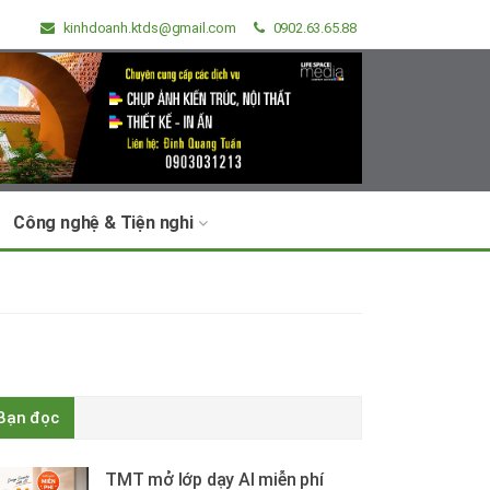
kinhdoanh.ktds@gmail.com
0902.63.65.88
Công nghệ & Tiện nghi
Bạn đọc
TMT mở lớp dạy AI miễn phí