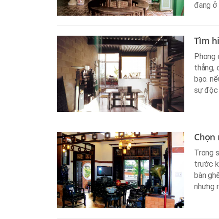
đang ở 
Tìm h
Phong 
thẳng, 
bạo. nế
sự độc 
Chọn n
Trong s
trước k
bàn ghế
nhưng m