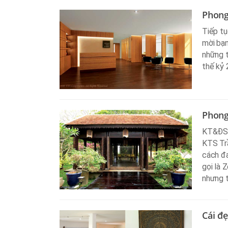
Phong
Tiếp tụ
mời bạn
những t
thế kỷ 
Phong
KT&ĐS đ
KTS Trầ
cách đ
gọi là 
nhưng t
Cái đẹ