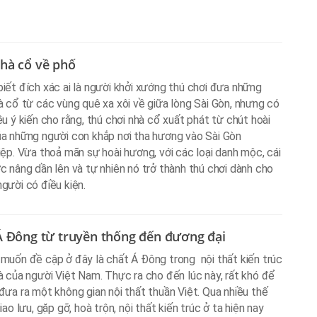
hà cổ về phố
iết đích xác ai là người khởi xướng thú chơi đưa những
à cổ từ các vùng quê xa xôi về giữa lòng Sài Gòn, nhưng có
ều ý kiến cho rằng, thú chơi nhà cổ xuất phát từ chút hoài
a những người con khắp nơi tha hương vào Sài Gòn
iệp. Vừa thoả mãn sự hoài hương, với các loại danh mộc, cái
c nâng dần lên và tự nhiên nó trở thành thú chơi dành cho
gười có điều kiện.
Á Đông từ truyền thống đến đương đại
muốn đề cập ở đây là chất Á Đông trong nội thất kiến trúc
à của người Việt Nam. Thực ra cho đến lúc này, rất khó để
đưa ra một không gian nội thất thuần Việt. Qua nhiều thế
iao lưu, gặp gỡ, hoà trộn, nội thất kiến trúc ở ta hiện nay