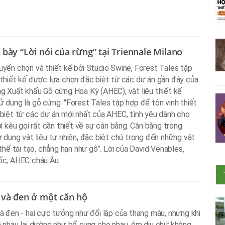
bày “Lời nói của rừng” tại Triennale Milano
yển chọn và thiết kế bởi Studio Swine, Forest Tales tập
thiết kế được lựa chọn đặc biệt từ các dự án gần đây của
g Xuất khẩu Gỗ cứng Hoa Kỳ (AHEC), vật liệu thiết kế
 dụng là gỗ cứng. "Forest Tales tập hợp để tôn vinh thiết
biệt từ các dự án mới nhất của AHEC, tình yêu dành cho
ời kêu gọi rất cần thiết về sự cân bằng. Cân bằng trong
 dụng vật liệu tự nhiên, đặc biệt chú trọng đến những vật
 thể tái tạo, chẳng hạn như gỗ”. Lời của David Venables,
ốc, AHEC châu Âu.
 và đen ở một căn hộ
à đen - hai cực tưởng như đối lập của thang màu, nhưng khi
 nhau lại dường như bổ sung cho nhau, êm dịu chứ không