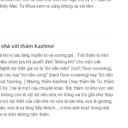
 thấy Mạc Tư Khoa xem ra cũng không xa xôi lắm…
 nhà với thảm Kashmir
i khí vị sâu lắng, huyền bí và vương giả… Trải thảm là một
hiều chọn lựa khi quyết định “không khí” cho một căn
Nghề nội thất gọi nó là “lót nền mền” (soft floor-covering),
h các loại “lót nền cứng” (hard floor-covering) hay “lót nền
od flooring…) Nhưng, thảm Kashmir ( hay thảm Ba Tư, thảm
 Kỳ…) lại là một câu chuyện khác. Bởi, thảm từ khu vực văn
 không còn là vật lát nền nữa, nó đóng vai trò gần như thay
n bộ nội thất của căn nhà: nó vừa là sàn nhà, vừa là giường,
bàn, vừa là sa lông tiếp khách…, vì mọi sinh hoạt trong nhà
n ra trên những tấm thảm.