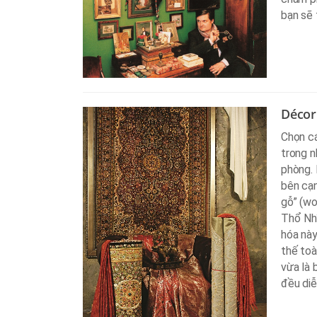
bạn sẽ
Décor
Chọn cá
trong n
phòng. 
bên cạn
gỗ” (wo
Thổ Nhĩ
hóa này
thế toà
vừa là 
đều diễ