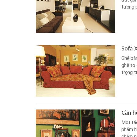
tương p
Sofa 
Ghế bàn
ghế to 
trọng t
Căn h
Một tác
phẩm ho
chấm ph