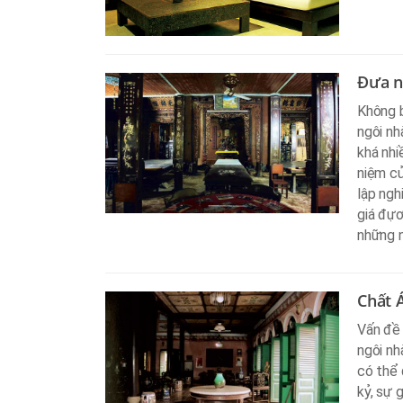
Đưa n
Không b
ngôi nh
khá nhi
niệm củ
lập ngh
giá đựơ
những n
Chất 
Vấn đề 
ngôi nh
có thể 
kỷ, sự g