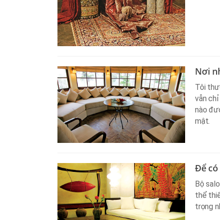
Nơi n
Tôi thư
vẫn chỉ
nào đượ
mật.
Để có
Bộ salo
thể thi
trọng n