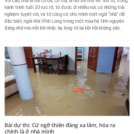
Với cậu, nhà là nơi có ba, có má, là nơi để nhớ về. Với tớ, trong
hành trình tuổi 20 rực rỡ, tớ được đi nhiều nơi, có những trải
nghiệm tuyệt vời, và tớ cũng có cho mình một ngôi “nhà” rất
đặc biệt, ngôi nhà Vĩnh Long trong một mùa hè tình nguyện
đáng nhớ mà mỗi khi nhắc lại, lòng tớ lại bồi hồi không yên…
Bài dự thi: Cứ ngỡ thiên đàng xa lắm, hóa ra
chính là ở nhà mình