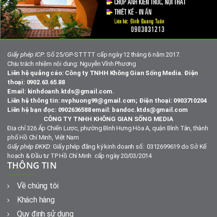
Giấy phép ICP
: Số 25/GP-STTTT cấp ngày 12 tháng 6 năm 2017.
Chịu trách nhiệm nội dung: Nguyễn Vĩnh Phương
Liên hệ quảng cáo: Công ty TNHH Không Gian Sống Media. Điện
thoại: 0902.63.65.88
Email: kinhdoanh.ktds@gmail.com.
Liên hệ thông tin: nvphuong99@gmail.com; Điện thoại: 0903710204
Liên hệ bạn đọc: 0902636588 email: bandoc.ktds@gmail.com
CÔNG TY TNHH KHÔNG GIAN SỐNG MEDIA
Địa chỉ 326 Ấp Chiến Lược, phường Bình Hưng Hòa A, quận Bình Tân, thành
phố Hồ Chí Minh, Việt Nam
Giấy phép ĐKKD:
Giấy phép đăng ký kinh doanh số: 0312699619 do Sở Kế
hoạch & Đầu tư TP Hồ Chí Minh cấp ngày 20/03/2014
THÔNG TIN
Về chúng tôi
Khách hàng
Quy định sử dụng