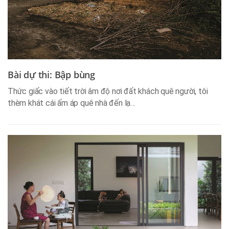
Bài dự thi: Bập bùng
Thức giấc vào tiết trời âm độ nơi đất khách quê người, tôi
thèm khát cái ấm áp quê nhà đến lạ…