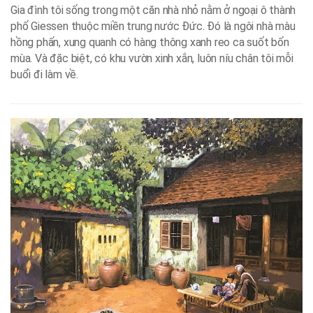
Gia đình tôi sống trong một căn nhà nhỏ nằm ở ngoại ô thành
phố Giessen thuộc miền trung nước Đức. Đó là ngôi nhà màu
hồng phấn, xung quanh có hàng thông xanh reo ca suốt bốn
mùa. Và đặc biệt, có khu vườn xinh xắn, luôn níu chân tôi mỗi
buổi đi làm về.