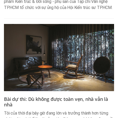
phẩm Kiến trúc & Đời sống - phụ san của Tạp chí Văn nghệ
TP.HCM tổ chức với sự ủng hộ của Hội Kiến trúc sư TP.HCM.
Bài dự thi: Dù không được toàn vẹn, nhà vẫn là
nhà
Tôi của thời đại bây giờ đang lớn và trưởng thành hơn từng