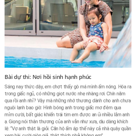
Bài dự thi: Nơi hồi sinh hạnh phúc
Sáng nay thức dậy, em chợt thấy gò má mình ấm nóng. Hóa ra
trong giấc ngủ, có những giọt nước nhẹ nhàng rơi. Chín năm
qua rồi anh nhỉ? Vậy mà những nhớ thương dành cho anh chưa
nguội lạnh bao giờ. Hình bóng anh trong giấc mơ đêm qua
mỉm cười, bất giác khiến trái tim em được an ủi nhiều lắm anh
ạ. Giọng nói thân thương của anh vẫn như xưa, dịu dàng khích
lệ: “Vợ anh thật là giỏi. Căn hộ ấm áp thế này cả nhà quây quần
xem hài, cười giòn giã, thật thích phải không em”.