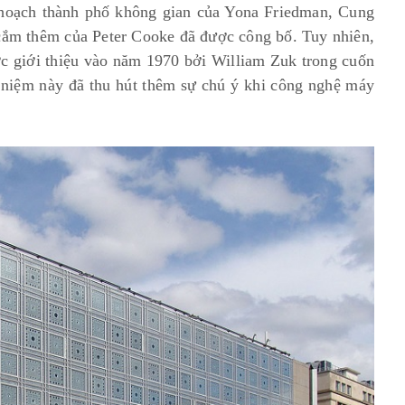
 hoạch thành phố không gian của Yona Friedman, Cung
 cắm thêm của Peter Cooke đã được công bố. Tuy nhiên,
ợc giới thiệu vào năm 1970 bởi William Zuk trong cuốn
i niệm này đã thu hút thêm sự chú ý khi công nghệ máy