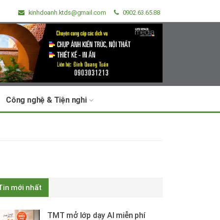
kinhdoanh.ktds@gmail.com
0902.63.65.88
Công nghệ & Tiện nghi
Tin mới nhất
TMT mở lớp dạy AI miễn phí