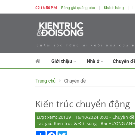
02:16:51 PM
Bảng giá quảng cáo
Khách hàng
L
Giới thiệu
Nhà ở
Chuyên đ
Trang chủ
Chuyên đề
Kiến trúc chuyển động
Lượt xem: 20139
16/10/2024 8:00 - Chuyên đề
Tác giả: Kiến trúc & Đời sống - Bài HƯƠNG AN
Share
Facebook
Twitter