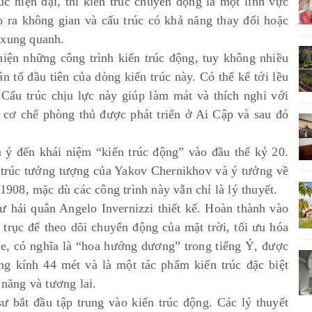
c hiện đại, thì kiến trúc chuyển động là một lĩnh vực
ạo ra không gian và cấu trúc có khả năng thay đổi hoặc
 xung quanh.
 hiện những công trình kiến trúc động, tuy không nhiều
n tố đầu tiên của dòng kiến trúc này. Có thể kể tới lều
Cấu trúc chịu lực này giúp làm mát và thích nghi với
t cơ chế phòng thủ được phát triển ở Ai Cập và sau đó
ú ý đến khái niệm “kiến trúc động” vào đầu thế kỷ 20.
n trúc tưởng tượng của Yakov Chernikhov và ý tưởng về
08, mặc dù các công trình này vẫn chỉ là lý thuyết.
sư hải quân Angelo Invernizzi thiết kế. Hoàn thành vào
trục để theo dõi chuyển động của mặt trời, tối ưu hóa
le, có nghĩa là “hoa hướng dương” trong tiếng Ý, được
ng kính 44 mét và là một tác phẩm kiến trúc đặc biệt
 năng và tương lai.
sư bắt đầu tập trung vào kiến trúc động. Các lý thuyết