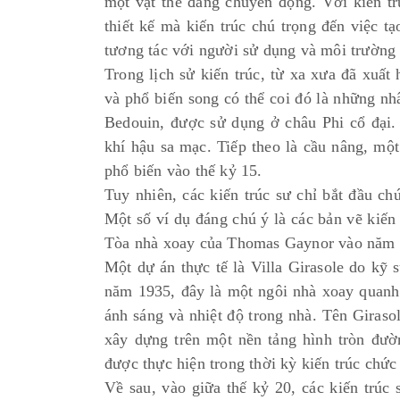
một vật thể đang chuyển động. Với kiến trú
thiết kế mà kiến trúc chú trọng đến việc t
tương tác với người sử dụng và môi trường
Trong lịch sử kiến trúc, từ xa xưa đã xuất
và phổ biến song có thể coi đó là những nhâ
Bedouin, được sử dụng ở châu Phi cổ đại. 
khí hậu sa mạc. Tiếp theo là cầu nâng, mộ
phổ biến vào thế kỷ 15.
Tuy nhiên, các kiến trúc sư chỉ bắt đầu ch
Một số ví dụ đáng chú ý là các bản vẽ kiế
Tòa nhà xoay của Thomas Gaynor vào năm 19
Một dự án thực tế là Villa Girasole do kỹ 
năm 1935, đây là một ngôi nhà xoay quanh 
ánh sáng và nhiệt độ trong nhà. Tên Giraso
xây dựng trên một nền tảng hình tròn đườ
được thực hiện trong thời kỳ kiến trúc chức
Về sau, vào giữa thế kỷ 20, các kiến trúc 