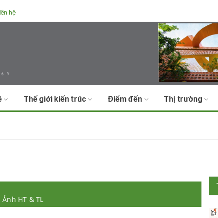
iên hệ
ề
Thế giới kiến trúc
Điểm đến
Thị trường
H Ảnh HT & TL