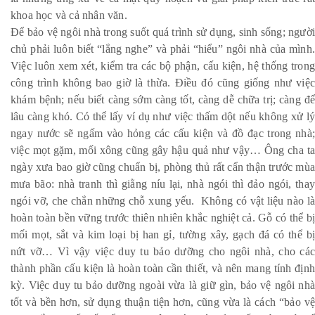
khoa học và cả nhân văn.
Để bảo vệ ngôi nhà trong suốt quá trình sử dụng, sinh sống; người
chủ phải luôn biết “lắng nghe” và phải “hiểu” ngôi nhà của mình.
Việc luôn xem xét, kiểm tra các bộ phận, cấu kiện, hệ thống trong
công trình không bao giờ là thừa. Điều đó cũng giống như việc
khám bệnh; nếu biết càng sớm càng tốt, càng dễ chữa trị; càng để
lâu càng khó. Có thể lấy ví dụ như việc thấm dột nếu không xử lý
ngay nước sẽ ngấm vào hỏng các cấu kiện và đồ đạc trong nhà;
việc mọt gặm, mối xông cũng gây hậu quả như vậy… Ông cha ta
ngày xưa bao giờ cũng chuẩn bị, phòng thủ rất cẩn thận trước mùa
mưa bão: nhà tranh thì giằng níu lại, nhà ngói thì đảo ngói, thay
ngói vỡ, che chắn những chỗ xung yếu. Không có vật liệu nào là
hoàn toàn bền vững trước thiên nhiên khắc nghiệt cả. Gỗ có thể bị
mối mọt, sắt và kim loại bị han gỉ, tường xây, gạch đá có thể bị
nứt vỡ… Vì vậy việc duy tu bảo dưỡng cho ngôi nhà, cho các
thành phần cấu kiện là hoàn toàn cần thiết, và nên mang tính định
kỳ. Việc duy tu bảo dưỡng ngoài vừa là giữ gìn, bảo vệ ngôi nhà
tốt và bền hơn, sử dụng thuận tiện hơn, cũng vừa là cách “bảo vệ