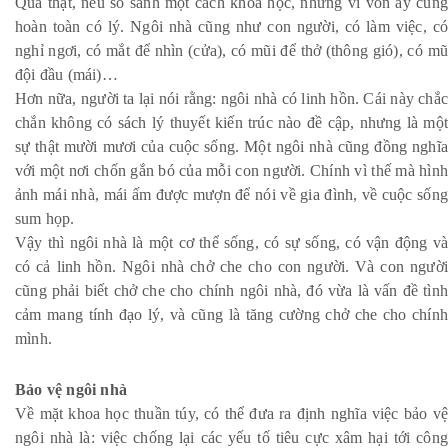
Quả thật, nếu so sánh một cách khoa học, những ví von ấy cũng
hoàn toàn có lý. Ngôi nhà cũng như con người, có làm việc, có
nghỉ ngơi, có mắt để nhìn (cửa), có mũi để thở (thông gió), có mũ
đội đầu (mái)…
Hơn nữa, người ta lại nói rằng: ngôi nhà có linh hồn. Cái này chắc
chắn không có sách lý thuyết kiến trúc nào đề cập, nhưng là một
sự thật mười mươi của cuộc sống. Một ngôi nhà cũng đồng nghĩa
với một nơi chốn gắn bó của mỗi con người. Chính vì thế mà hình
ảnh mái nhà, mái ấm được mượn để nói về gia đình, về cuộc sống
sum họp.
Vậy thì ngôi nhà là một cơ thể sống, có sự sống, có vận động và
có cả linh hồn. Ngôi nhà chở che cho con người. Và con người
cũng phải biết chở che cho chính ngôi nhà, đó vừa là vấn đề tình
cảm mang tính đạo lý, và cũng là tăng cường chở che cho chính
mình.
Bảo vệ ngôi nhà
Về mặt khoa học thuần túy, có thể đưa ra định nghĩa việc bảo vệ
ngôi nhà là: việc chống lại các yếu tố tiêu cực xâm hại tới công