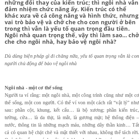
những đổi thay của kiến trúc; thì ngôi nhà vẫn
đảm nhiệm chức năng ấy. Kiến trúc có thể
khác xưa về cả công năng và hình thức, nhưng
vai trò bảo vệ và chở che cho con người ở bên
trong thì vẫn là yếu tố quan trọng đầu tiên.
Ngôi nhà quan trọng thế, vậy thì làm sao… ch
che cho ngôi nhà, hay bảo vệ ngôi nhà?
Dù dùng biện pháp gì đi chăng nữa, yếu tố quan trọng vẫn là con
người chủ động để bảo vệ ngôi nhà
Ngôi nhà - một cơ thể sống
Người ta ví rằng: một ngôi nhà, một công trình cũng như một cơ
thể sống, một con người. Có thể ví von một cách rất “vật lý” như
sau: phần cột, khung, kết cấu… là bộ xương; phần kiến trúc,
tường, cửa… là da thịt, là mắt, là gương mặt; hệ thống điện –
nước, thông tin là những mạch máu, những dây thần kinh… Tất
cả có quan hệ chặt chẽ và mật thiết với nhau, không thể tách rời.