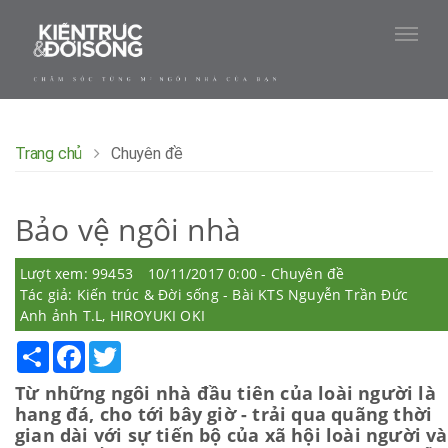
Trang chủ
Chuyên đề
Bảo vệ ngôi nhà
Lượt xem: 99453
10/11/2017 0:00 - Chuyên đề
Tác giả: Kiến trúc & Đời sống - Bài KTS Nguyễn Trần Đức
Anh ảnh T.L, HIROYUKI OKI
Share
Facebook
Twitter
Từ những ngôi nhà đầu tiên của loài người là
hang đá, cho tới bây giờ - trải qua quãng thời
gian dài với sự tiến bộ của xã hội loài người và