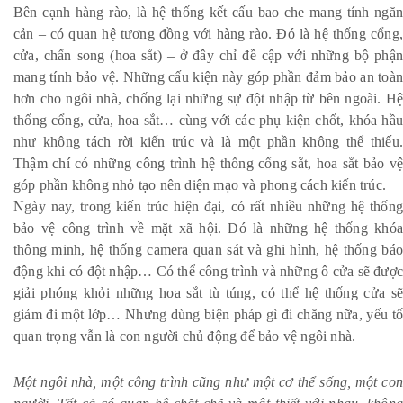
Bên cạnh hàng rào, là hệ thống kết cấu bao che mang tính ngăn
cản – có quan hệ tương đồng với hàng rào. Đó là hệ thống cổng,
cửa, chấn song (hoa sắt) – ở đây chỉ đề cập với những bộ phận
mang tính bảo vệ. Những cấu kiện này góp phần đảm bảo an toàn
hơn cho ngôi nhà, chống lại những sự đột nhập từ bên ngoài. Hệ
thống cổng, cửa, hoa sắt… cùng với các phụ kiện chốt, khóa hầu
như không tách rời kiến trúc và là một phần không thể thiếu.
Thậm chí có những công trình hệ thống cổng sắt, hoa sắt bảo vệ
góp phần không nhỏ tạo nên diện mạo và phong cách kiến trúc.
Ngày nay, trong kiến trúc hiện đại, có rất nhiều những hệ thống
bảo vệ công trình về mặt xã hội. Đó là những hệ thống khóa
thông minh, hệ thống camera quan sát và ghi hình, hệ thống báo
động khi có đột nhập… Có thể công trình và những ô cửa sẽ được
giải phóng khỏi những hoa sắt tù túng, có thể hệ thống cửa sẽ
giảm đi một lớp… Nhưng dùng biện pháp gì đi chăng nữa, yếu tố
quan trọng vẫn là con người chủ động để bảo vệ ngôi nhà.
Một ngôi nhà, một công trình cũng như một cơ thể sống, một con