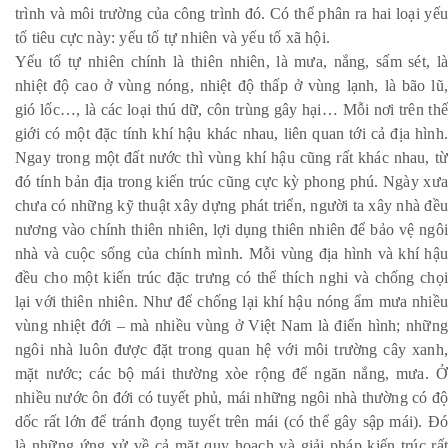
trình và môi trường của công trình đó. Có thể phân ra hai loại yếu
tố tiêu cực này: yếu tố tự nhiên và yếu tố xã hội.
Yếu tố tự nhiên chính là thiên nhiên, là mưa, nắng, sấm sét, là
nhiệt độ cao ở vùng nóng, nhiệt độ thấp ở vùng lạnh, là bão lũ,
gió lốc…, là các loại thú dữ, côn trùng gây hại… Mỗi nơi trên thế
giới có một đặc tính khí hậu khác nhau, liên quan tới cả địa hình.
Ngay trong một đất nước thì vùng khí hậu cũng rất khác nhau, từ
đó tính bản địa trong kiến trúc cũng cực kỳ phong phú. Ngày xưa
chưa có những kỹ thuật xây dựng phát triển, người ta xây nhà đều
nương vào chính thiên nhiên, lợi dụng thiên nhiên để bảo vệ ngôi
nhà và cuộc sống của chính mình. Mỗi vùng địa hình và khí hậu
đều cho một kiến trúc đặc trưng có thể thích nghi và chống chọi
lại với thiên nhiên. Như để chống lại khí hậu nóng ẩm mưa nhiều
vùng nhiệt đới – mà nhiều vùng ở Việt Nam là điển hình; những
ngôi nhà luôn được đặt trong quan hệ với môi trường cây xanh,
mặt nước; các bộ mái thường xòe rộng để ngăn nắng, mưa. Ở
nhiều nước ôn đới có tuyết phủ, mái những ngôi nhà thường có độ
dốc rất lớn để tránh đọng tuyết trên mái (có thể gây sập mái). Đó
là những ứng xử về cả mặt quy hoạch và giải pháp kiến trúc rất