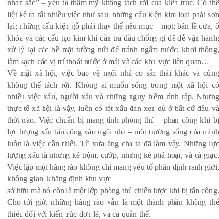
nhan sắc” – yếu tố thẩm mỹ không tách rời của kiến trúc. Có thể
liệt kê ra rất nhiều việc như sau: những cấu kiện kim loại phải sơn
lại; những cấu kiện gỗ phải thay thế nếu mục – mọt; bản lề cửa, ổ
khóa và các cấu tạo kim khí cần tra dầu chống gỉ để dễ vận hành;
xử lý lại các bề mặt tường nứt để tránh ngấm nước; khơi thông,
làm sạch các vị trí thoát nước ở mái và các khu vực liên quan…
Về mặt xã hội, việc bảo vệ ngôi nhà có sắc thái khác và cũng
không thể tách rời. Không ai muốn sống trong một xã hội có
nhiều việc xấu, người xấu và những nguy hiểm rình rập. Nhưng
thực tế xã hội là vậy, luôn có tốt xấu đan xen dù ở bất cứ đâu và
thời nào. Việc chuẩn bị mang tính phòng thủ – phản công khi bị
lực lượng xấu tấn công vào ngôi nhà – môi trường sống của mình
luôn là việc cần thiết. Từ xưa ông cha ta đã làm vậy. Những lực
lượng xấu là những kẻ trộm, cướp, những kẻ phá hoại, và cả giặc.
Việc lập một hàng rào không chỉ mang yếu tố phân định ranh giới,
không gian, khẳng định khu vực
sở hữu mà nó còn là một lớp phòng thủ chiến lược khi bị tấn công
Cho tới giờ, những hàng rào vẫn là một thành phần không thể
thiếu đối với kiến trúc đơn lẻ, và cả quần thể.