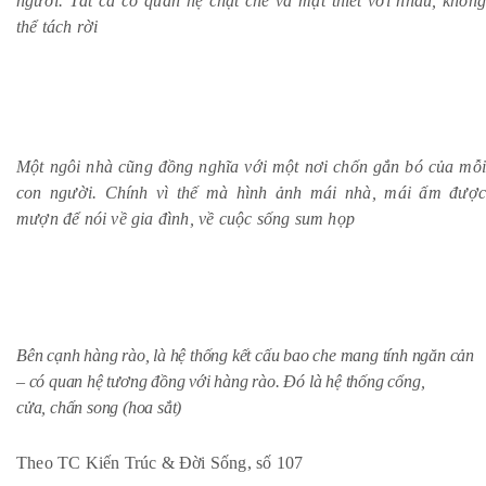
người. Tất cả có quan hệ chặt chẽ và mật thiết với nhau, không
thể tách rời
Một ngôi nhà cũng đồng nghĩa với một nơi chốn gắn bó của mỗi
con người. Chính vì thế mà hình ảnh mái nhà, mái ấm được
mượn để nói về gia đình, về cuộc sống sum họp
Bên cạnh hàng rào, là hệ thống kết cấu bao che mang tính ngăn cản
– có quan hệ tương đồng với hàng rào. Đó là hệ thống cổng,
cửa, chấn song (hoa sắt)
Theo TC Kiến Trúc & Đời Sống, số 107