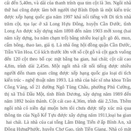
cái đến 5,40m, và dài của thanh trính qua tim cột là 3m. Ngôi nhà
thứ hai cũng được làm bởi người thợ Bình Định là một kiến trúc
được xếp hạng quốc gia năm 1997 khá nổi tiếng với Di tích nhà
trăm cột, tọa lạc ở xã Long Hựu Đông, huyện Cần Đước, tỉnh
Long An được xây dựng năm 1898 đến năm 1903 mới xong (hai
năm xây dựng, ba năm chạm trổ) bằng nhiều loại gỗ: gõ đỏ, mun,
cẩm bông, thao lao, giá tị. Là nhà ông hội đồng quận Cần Đước,
Trần Văn Hoa. Có kích thước lớn với số cột gỗ và cột gạch vuông
đến 120 cột theo bố cục mặt bằng ba gian, hai chái; cột cái cao
4,8m, trính dài 2,45m. Một ngôi nhà rất nổi tiếng được nhiều
người đến tham quan cũng được xếp hạng quốc gia loại di tích
kiến trúc - nghệ thuật năm 1993. Là nhà của bác sĩ nha khoa Trần
Công Vàng, số 21 đường Ngô Tùng Châu, phường Phú Cường,
thị xã Thủ Dầu Một, tỉnh Bình Dương, xây dựng năm 1989 đến
năm 1892 hoàn thành. Cột cái cao 4,36m, trình dài 2,53m. Thêm
ngôi nhà có niên đại muộn hơn tôi chưa được tiếp xúc mà qua
thông tin của Ngô Kế Tựu được xây dựng năm 1911,loại ba gian
hai chái. Là nhà của cai tổng Lâm Đăng Tiến ở ấp Bình An, xã
Đông HưngPhước, huyện Chợ Gạo, tỉnh Tiền Giang. Nhà có mặt