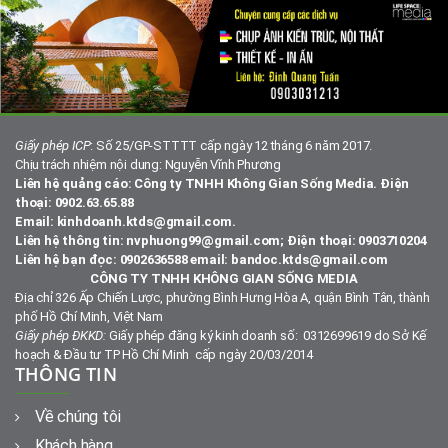
Giấy phép ICP
: Số 25/GP-STTTT cấp ngày 12 tháng 6 năm 2017.
Chịu trách nhiệm nội dung: Nguyễn Vĩnh Phương
Liên hệ quảng cáo: Công ty TNHH Không Gian Sống Media. Điện
thoại: 0902.63.65.88
Email: kinhdoanh.ktds@gmail.com.
Liên hệ thông tin: nvphuong99@gmail.com; Điện thoại: 0903710204
Liên hệ bạn đọc: 0902636588 email: bandoc.ktds@gmail.com
CÔNG TY TNHH KHÔNG GIAN SỐNG MEDIA
Địa chỉ 326 Ấp Chiến Lược, phường Bình Hưng Hòa A, quận Bình Tân, thành
phố Hồ Chí Minh, Việt Nam
Giấy phép ĐKKD:
Giấy phép đăng ký kinh doanh số: 0312699619 do Sở Kế
hoạch & Đầu tư TP Hồ Chí Minh cấp ngày 20/03/2014
THÔNG TIN
Về chúng tôi
Khách hàng