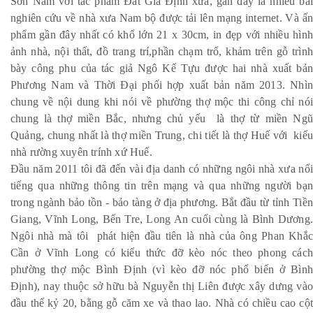
Sơn Nam với tác phẩm Đất Gia Định xưa, gần đây là nhiều bài
nghiên cứu về nhà xưa Nam bộ được tải lên mạng internet. Và ấn
phẩm gần đây nhất có khổ lớn 21 x 30cm, in đẹp với nhiều hình
ảnh nhà, nội thất, đồ trang trí,phần chạm trổ, khảm trên gỗ trình
bày công phu của tác giả Ngô Kế Tựu được hai nhà xuất bản
Phương Nam và Thời Đại phối hợp xuất bản năm 2013. Nhìn
chung về nội dung khi nói về phường thợ mộc thi công chỉ nói
chung là thợ miền Bắc, nhưng chủ yếu là thợ từ miền Ngũ
Quảng, chung nhất là thợ miền Trung, chi tiết là thợ Huế với kiểu
nhà rường xuyên trính xứ Huế.
Đầu năm 2011 tôi đã đến vài địa danh có những ngôi nhà xưa nổi
tiếng qua những thông tin trên mạng và qua những người bạn
trong ngành bảo tồn - bảo tàng ở địa phương. Bắt đầu từ tỉnh Tiền
Giang, Vĩnh Long, Bến Tre, Long An cuối cùng là Bình Dương.
Ngôi nhà mà tôi phát hiện đầu tiên là nhà của ông Phan Khắc
Cần ở Vĩnh Long có kiểu thức đỡ kèo nóc theo phong cách
phường thợ mộc Bình Định (vì kèo đỡ nóc phổ biến ở Bình
Định), nay thuộc sở hữu bà Nguyễn thị Liên được xây dưng vào
đầu thế kỷ 20, bằng gỗ căm xe và thao lao. Nhà có chiều cao cột