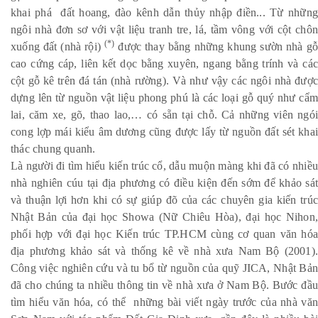
khai phá đất hoang, đào kênh dẫn thủy nhập điền... Từ những
ngôi nhà đơn sơ với vật liệu tranh tre, lá, tầm vông với cột chôn
(*)
xuống đất (nhà rội)
được thay bằng những khung sườn nhà gỗ
cao cứng cáp, liên kết dọc bằng xuyên, ngang bằng trính và các
cột gỗ kê trên đá tán (nhà rường). Và như vậy các ngôi nhà được
dựng lên từ nguồn vật liệu phong phú là các loại gỗ quý như cẩm
lai, căm xe, gõ, thao lao,… có sẵn tại chỗ. Cả những viên ngói
cong lợp mái kiểu âm dương cũng được lấy từ nguồn đất sét khai
thác chung quanh.
Là người đi tìm hiểu kiến trúc cổ, dẫu muộn màng khi đã có nhiều
nhà nghiên cúu tại địa phương có điều kiện đến sớm để khảo sát
và thuận lợi hơn khi có sự giúp đõ của các chuyên gia kiến trúc
Nhật Bản của đại học Showa (Nữ Chiêu Hòa), đại học Nihon,
phối hợp với đại học Kiến trúc TP.HCM cùng cơ quan văn hóa
địa phương khảo sát và thống kê về nhà xưa Nam Bộ (2001).
Công việc nghiên cứu và tu bổ từ nguồn của quỹ JICA, Nhật Bản
đã cho chúng ta nhiều thông tin về nhà xưa ở Nam Bộ. Bước đầu
tìm hiểu văn hóa, có thể những bài viết ngày trước của nhà văn