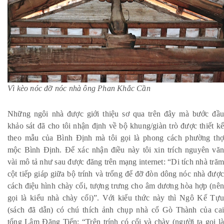
Vì kèo nóc đỡ nóc nhà ông Phan Khắc Cần
Những ngôi nhà được giới thiệu sơ qua trên đây mà bước đầu
khảo sát đã cho tôi nhận định về bộ khung/giàn trò được thiết kế
theo mẫu của Bình Định mà tôi gọi là phong cách phường thợ
mộc Bình Định. Để xác nhận điều này tôi xin trích nguyên văn
vài mô tả như sau được đăng trên mạng internet: “Di tích nhà trăm
cột tiếp giáp giữa bộ trính và trổng để đỡ đòn dông nóc nhà được
cách điệu hình chày cối, tượng trưng cho âm dương hòa hợp (nên
gọi là kiểu nhà chày cối)”. Với kiểu thức này thì Ngô Kế Tựu
(sách đã dẫn) có chú thích ảnh chụp nhà cổ Gò Thành của cai
tổng Lâm Đăng Tiến: “Trên trính có cối và chày (người ta gọi là