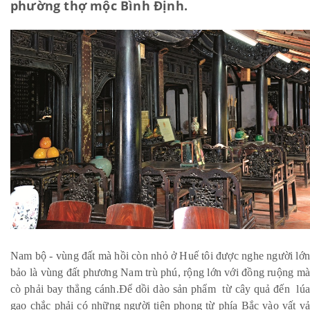
phường thợ mộc Bình Định.
Nam bộ - vùng đất mà hồi còn nhỏ ở Huế tôi được nghe người lớn
bảo là vùng đất phương Nam trù phú, rộng lớn với đồng ruộng mà
cò phải bay thẳng cánh.Để dồi dào sản phẩm từ cây quả đến lúa
gạo chắc phải có những người tiên phong từ phía Bắc vào vất vả