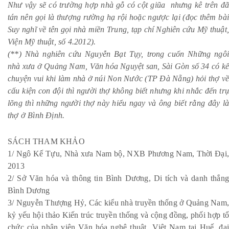
Như vậy sẽ có trường hợp nhà gỗ có cột giũa nhưng kê trên đã
tán nên gọi là thượng rường hạ rội hoặc ngược lại (đọc thêm bài
Suy nghĩ về tên gọi nhà miền Trung, tạp chí Nghiên cứu Mỹ thuật,
Viện Mỹ thuật, số 4.2012).
(**) Nhà nghiên cứu Nguyễn Bạt Tụy, trong cuốn Những ngôi
nhà xưa ở Quảng Nam, Văn hóa Nguyệt san, Sài Gòn số 34 có kể
chuyện vui khi làm nhà ở núi Non Nước (TP Đà Nẵng) hỏi thợ về
cấu kiện con đội thì người thợ không biết nhưng khi nhắc đến trụ
lõng thì những người thợ này hiểu ngay và ông biết rằng đây là
thợ ở Bình Định.
SÁCH THAM KHẢO
1/ Ngô Kế Tựu, Nhà xưa Nam bộ, NXB Phương Nam, Thời Đại,
2013
2/ Sở Văn hóa và thông tin Bình Dương, Di tích và danh thắng
Bình Dương
3/ Nguyễn Thượng Hỷ, Các kiểu nhà truyền thống ở Quảng Nam,
kỷ yếu hội thảo Kiến trúc truyền thống và cộng đồng, phối hợp tổ
chức của phân viện Văn hóa nghệ thuật Việt Nam tại Huế, đại