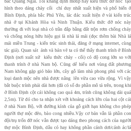
bắc Quảng Ngãi. Tôi khẳng định môtíp hay kiểu thức đỡ nóc tạo
hình theo dáng chày cối chỉ duy nhất xuất hiện và phổ biến ở
Bình Định, phía bắc Phú Yên, lác đác xuất hiện ở vài kiến trúc
nhà ở tại Khánh Hòa và Ninh Thuận. Kiểu thức đỡ nóc này
thường đi với loại nhà có trần đắp bằng đất trộn rơm chống cháy
và chống nóng hữu hiệu gọi là nhà lá mái (đọc thêm bài Nhà lá
mái miền Trung - kiến trúc sinh thái, đăng ở mạng internet, cùng
tác giả). Quan sát ảnh và bản vẽ ta có thể thấy thanh trính ở Bình
Định (nơi xuất xứ kiểu thức chày - cối) có độ cong lớn so với
thanh trính ở nhà Nam bộ. Cũng dể hiểu nơi vùng đất phương
Nam không gặp gió bão lớn, cây gỗ làm nhà phong phú với các
loại danh mộc nên nhà được nâng lên vừa cao vừa rộng. Vì vậy
bắt buộc trính phải dài hơn (đã có số đo phần mô tả trên, trong khi
ở Bình Định cột cái không cao quá 4m, trính cũng không dài quá
2,5m). Từ đó cho ta nhận xét với khoảng cách lớn của hai cột cái
ở nhà Nam Bộ, với đường kính của gỗ giới hạn không cho phép
người thợ mộc đẽo, bào cong nhiều.Vậy cơ bản vẫn là phần con
đội/trụ trốn đỡ nóc vẫn được tạo dáng theo phong cách của người
thợ mộc Bình Định, dẫu có hay không phần cánh dơi/cánh ác/lá