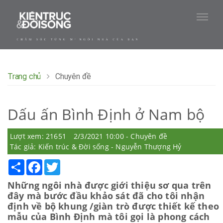
Trang chủ
Chuyên đề
Dấu ấn Bình Định ở Nam bộ
Lượt xem: 21651
2/3/2021 10:00 - Chuyên đề
Tác giả: Kiến trúc & Đời sống - Nguyễn Thượng Hỷ
Share
Facebook
Twitter
Những ngôi nhà được giới thiệu sơ qua trên
đây mà bước đầu khảo sát đã cho tôi nhận
định về bộ khung /giàn trò được thiết kế theo
mẫu của Bình Định mà tôi gọi là phong cách