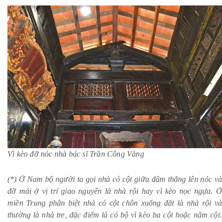
Vì kèo đỡ nóc nhà bác sĩ Trần Công Vàng
(*) Ở Nam bộ người ta gọi nhà có cột giữa đâm thẳng lên nóc và
đỡ mái ở vị trí giao nguyên là nhà rội hay vì kèo nọc ngựa. Ở
miền Trung phân biệt nhà có cột chôn xuống đất là nhà rội và
thường là nhà tre, đặc điểm là có bộ vì kèo ba cột hoặc năm cột.