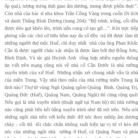
ốp quả), tượng trưng tính giao âm dương, mong được phồn thực”.
Còn nhà của bác sĩ nha khoa Trần Công Vàng trong cuốn Di tích
và danh Thắng Bình Dương (trang 204): “Bộ trính, trổng, cối đều
được đẻo gọt khéo léo, trính uốn cong có tạo gờ…”. Khi trực tiếp
phỏng vấn các chủ sở hữu hôm nay đa số đều trả lời được làm từ
những người thợ mộc Huế, chỉ duy nhất nhà của ông Phan Khắc
Cần là được người cháu xác nhận là được làm bởi thợ Bồng Sơn,
Bình Định. Và tác giả Huỳnh Anh tổng hợp nhiều nguồn thông
tin viết trên mạng cũng nói về nhà cổ Cần Đước là nhà rường
xuyên trính của xứ Huế. Những nhận xét chung nhất vẫn là nhà
của miền Trung. Vậy nhà theo mẫu của nhà rường miền Trung là
tỉnh nào? Thợ từ vùng Ngũ Quảng (gồm Quảng Bình, Quảng Trị,
Quảng Đức (Huế), Quảng Nam, Quảng Ngãi) thì cũng rộng quá!
Nếu gọi là nhà xuyên trính (thuật ngữ tại Nam bộ) thì nhà rường
nào cũng phải liên kết bằng xuyên trính như đã nói trên. Nếu nói
những ngôi nhà trên với kiểu thức đỡ nóc theo môtíp âm dương
chày - cối thì tôi chăc chắn không xuất hiện tại vị trí vì kèo đỡ
nóc của những ngôi nhà rường ở Huế, cả Quảng Nam và phía