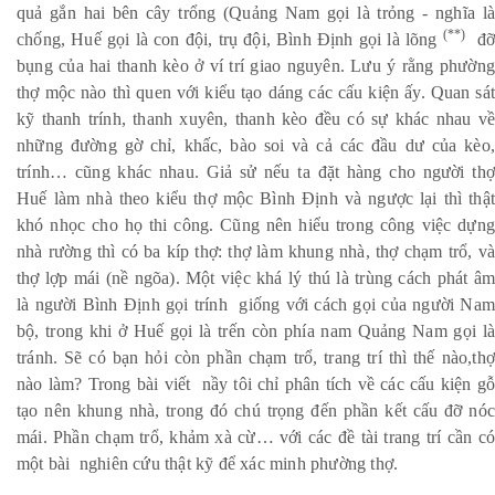
quả gắn hai bên cây trổng (Quảng Nam gọi là trỏng - nghĩa là
(**)
chống, Huế gọi là con đội, trụ đội, Bình Định gọi là lõng
đỡ
bụng của hai thanh kèo ở ví trí giao nguyên. Lưu ý rằng phường
thợ mộc nào thì quen với kiểu tạo dáng các cấu kiện ấy. Quan sát
kỹ thanh trính, thanh xuyên, thanh kèo đều có sự khác nhau về
những đường gờ chỉ, khấc, bào soi và cả các đầu dư của kèo,
trính… cũng khác nhau. Giả sử nếu ta đặt hàng cho người thợ
Huế làm nhà theo kiểu thợ mộc Bình Định và ngược lại thì thật
khó nhọc cho họ thi công. Cũng nên hiểu trong công việc dựng
nhà rường thì có ba kíp thợ: thợ làm khung nhà, thợ chạm trổ, và
thợ lợp mái (nề ngõa). Một việc khá lý thú là trùng cách phát âm
là người Bình Định gọi trính giống với cách gọi của người Nam
bộ, trong khi ở Huế gọi là trến còn phía nam Quảng Nam gọi là
tránh. Sẽ có bạn hỏi còn phần chạm trổ, trang trí thì thế nào,thợ
nào làm? Trong bài viết nầy tôi chỉ phân tích về các cấu kiện gỗ
tạo nên khung nhà, trong đó chú trọng đến phần kết cấu đỡ nóc
mái. Phần chạm trổ, khảm xà cừ… với các đề tài trang trí cần có
một bài nghiên cứu thật kỹ để xác minh phường thợ.