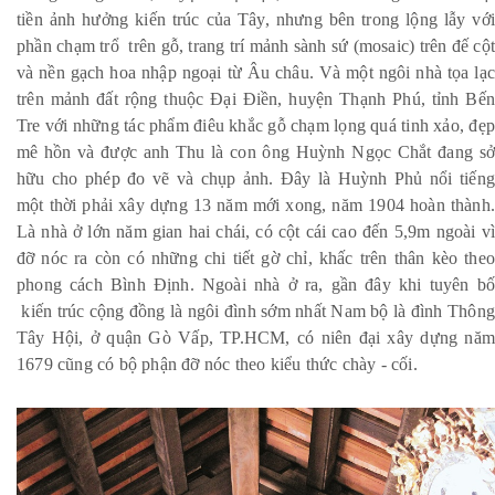
tiền ảnh hưởng kiến trúc của Tây, nhưng bên trong lộng lẫy với
phần chạm trổ trên gỗ, trang trí mảnh sành sứ (mosaic) trên đế cột
và nền gạch hoa nhập ngoại từ Âu châu. Và một ngôi nhà tọa lạc
trên mảnh đất rộng thuộc Đại Điền, huyện Thạnh Phú, tỉnh Bến
Tre với những tác phẩm điêu khắc gỗ chạm lọng quá tinh xảo, đẹp
mê hồn và được anh Thu là con ông Huỳnh Ngọc Chắt đang sở
hữu cho phép đo vẽ và chụp ảnh. Đây là Huỳnh Phủ nổi tiếng
một thời phải xây dựng 13 năm mới xong, năm 1904 hoàn thành.
Là nhà ở lớn năm gian hai chái, có cột cái cao đến 5,9m ngoài vì
đỡ nóc ra còn có những chi tiết gờ chỉ, khấc trên thân kèo theo
phong cách Bình Định. Ngoài nhà ở ra, gần đây khi tuyên bố
kiến trúc cộng đồng là ngôi đình sớm nhất Nam bộ là đình Thông
Tây Hội, ở quận Gò Vấp, TP.HCM, có niên đại xây dựng năm
1679 cũng có bộ phận đỡ nóc theo kiểu thức chày - cối.