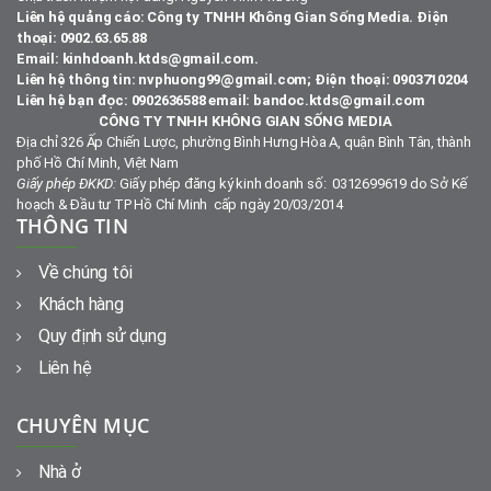
Liên hệ quảng cáo: Công ty TNHH Không Gian Sống Media. Điện
thoại: 0902.63.65.88
Email: kinhdoanh.ktds@gmail.com.
Liên hệ thông tin: nvphuong99@gmail.com; Điện thoại: 0903710204
Liên hệ bạn đọc: 0902636588 email: bandoc.ktds@gmail.com
CÔNG TY TNHH KHÔNG GIAN SỐNG MEDIA
Địa chỉ 326 Ấp Chiến Lược, phường Bình Hưng Hòa A, quận Bình Tân, thành
phố Hồ Chí Minh, Việt Nam
Giấy phép ĐKKD:
Giấy phép đăng ký kinh doanh số: 0312699619 do Sở Kế
hoạch & Đầu tư TP Hồ Chí Minh cấp ngày 20/03/2014
THÔNG TIN
Về chúng tôi
Khách hàng
Quy định sử dụng
Liên hệ
CHUYÊN MỤC
Nhà ở