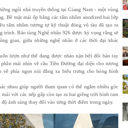
những ngôi nhà truyền thống tại Giang Nam - một vùng
ng. Bề mặt mái ốp bằng các tấm nhôm anodized hai lớp
ều tấm nhôm tương tự kỹ thuật đóng vỏ tàu đã tạo ra
g trình. Bảo tàng Nghệ nhân 926 được kỳ vọng rằng sẽ
không gian, giữa những nghệ nhân ở các thời đại khác
uốn lượn như thể đang được nhào nặn bởi đôi bàn tay
 phần mái nhìn về cầu Tiền Đường đại diện cho tương
hìn về phía ngọn núi đằng xa biểu trưng cho bóng hình
ác nhau giúp người tham quan có thể ngắm nhiều góc
t mái với các nếp gấp còn tạo ra hai giếng trời hình tam
 độ ánh sáng thay đổi vào từng thời điểm trong ngày.