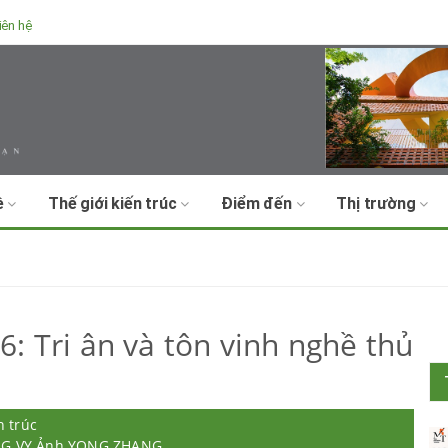
iên hệ
ề
Thế giới kiến trúc
Điểm đến
Thị trường
: Tri ân và tôn vinh nghề thủ
n trúc
ƯỜNG VY Ảnh YONG ZHANG