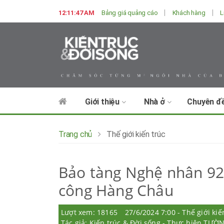
12:11:49 AM
Bảng giá quảng cáo
Khách hàng
L
Giới thiệu
Nhà ở
Chuyên đ
Trang chủ
Thế giới kiến trúc
Bảo tàng Nghệ nhân 926
công Hàng Châu
Lượt xem: 18165
27/6/2024 7:00 - Thế giới kiế
Tác giả: Kiến trúc & Đời sống - Thực hiện T