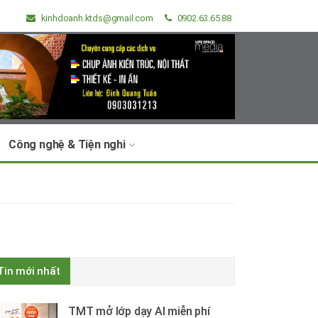
kinhdoanh.ktds@gmail.com
0902.63.65.88
Công nghệ & Tiện nghi
Tin mới nhất
TMT mở lớp dạy AI miễn phí