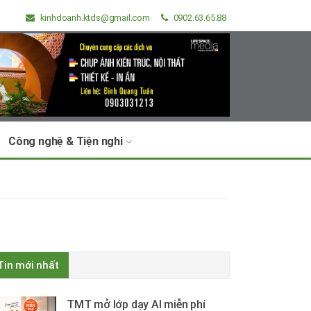
kinhdoanh.ktds@gmail.com
0902.63.65.88
Công nghệ & Tiện nghi
Tin mới nhất
TMT mở lớp dạy AI miễn phí