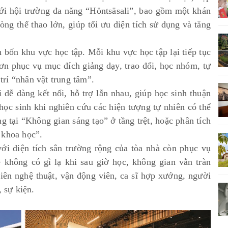
với hội trường đa năng “Höntsäsali”, bao gồm một khán
ng thể thao lớn, giúp tối ưu diện tích sử dụng và tăng
 bốn khu vực học tập. Mỗi khu vực học tập lại tiếp tục
ơn phục vụ mục đích giảng dạy, trao đổi, học nhóm, tự
rí “nhân vật trung tâm”.
 dễ dàng kết nối, hỗ trợ lẫn nhau, giúp học sinh thuận
học sinh khi nghiên cứu các hiện tượng tự nhiên có thể
 tại “Không gian sáng tạo” ở tầng trệt, hoặc phân tích
 khoa học”.
với diện tích sân trường rộng của tòa nhà còn phục vụ
 không có gì lạ khi sau giờ học, không gian vẫn tràn
ên nghệ thuật, vận động viên, ca sĩ hợp xướng, người
 sự kiện.