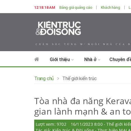
12:18:20 AM
Bảng giá quảng cáo
Khách hàng
L
Giới thiệu
Nhà ở
Chuyên đ
Trang chủ
Thế giới kiến trúc
Tòa nhà đa năng Kerav
gian lành mạnh & an t
Lượt xem: 9702
16/11/2023 8:00 - Thế giới kiế
Tác giả: Kiến trúc & Đời sống - Thực hiện MAI 