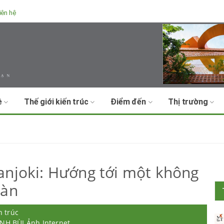
iên hệ
ề
Thế giới kiến trúc
Điểm đến
Thị trường
anjoki: Hướng tới một không
oàn
n trúc
ANH BÙI Ảnh Internet