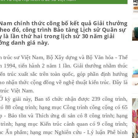
t Nam chính thức công bố kết quả Giải thưởng
Theo đó, công trình Bảo tàng Lịch sử Quân sự
là lần thứ hai trong lịch sử 30 năm giải
ởng danh giá này.
ến trúc sư Việt Nam, Bộ Xây dựng và Bộ Văn hóa - Thể
ăm 1994, tiến hành 2 năm 1 lần. Giải thưởng nhằm thúc
iến trúc xuất sắc trên toàn quốc, góp phần định hướng
ao nhận thức cộng đồng về nghệ thuật kiến trúc. Đây là
 trúc Việt Nam.
Ở kỳ giải này, Ban tổ chức nhận được 239 công trình,
có 88 công trình; hạng mục Công trình công cộng có 65
p - Bảo tồn và Thích ứng di sản có 8 công trình; hạng
 trình; hạng mục Kiến trúc cảnh quan có 9 công trình;
c Ấn phẩm; hạng mục Nghiên cứu - Lý luận Phê bình