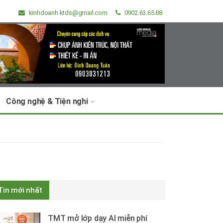
kinhdoanh.ktds@gmail.com
0902.63.65.88
Công nghệ & Tiện nghi
Tin mới nhất
TMT mở lớp dạy AI miễn phí