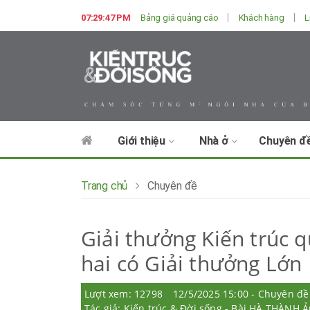
07:29:49 PM
Bảng giá quảng cáo
Khách hàng
L
Giới thiệu
Nhà ở
Chuyên đ
Trang chủ
Chuyên đề
Giải thưởng Kiến trúc q
hai có Giải thưởng Lớn
Lượt xem: 12798
12/5/2025 15:00 - Chuyên đề
Tác giả: Kiến trúc & Đời sống - Bài HÀ THÀNH Ả