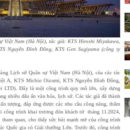
ự Việt Nam (Hà Nội), tác giả: KTS Hiroshi Miyakawa,
KTS Nguyễn Đình Đông, KTS Gen Sugiyama (công ty
tàng Lịch sử Quân sự Việt Nam (Hà Nội), của các tác
Việt A, KTS Michio Oizumi, KTS Nguyễn Đình Đông,
 LTD). Đây là một công trình quy mô lớn, xây dựng
ng nhiều dấu ấn văn hóa, lịch sử. Các tác giả đã thành
, ấn tượng, đáp ứng được các nhu cầu công năng, thẩm
hi công trình khai trương đón khách từ tháng 11.2024,
i tham quan, cho thấy sức hút mạnh mẽ của công trình
rúc Quốc gia có Giải thưởng Lớn. Trước đó, công trình