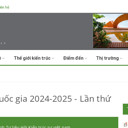
iên hệ
ề
Thế giới kiến trúc
Điểm đến
Thị trường
uốc gia 2024-2025 - Lần thứ
nh Tư liệu Hội Kiến trúc sư việt nam