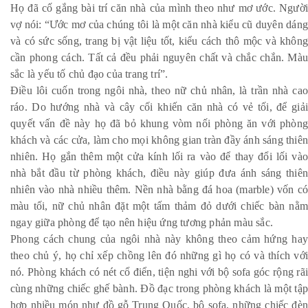
Họ đã cố gắng bài trí căn nhà của mình theo như mơ ước. Người
vợ nói: “Ước mơ của chúng tôi là một căn nhà kiểu cũ duyên dáng
và có sức sống, trang bị vật liệu tốt, kiểu cách thô mộc và không
cần phong cách. Tất cả đều phải nguyên chất và chắc chắn. Màu
sắc là yếu tố chủ đạo của trang trí”.
Điều lôi cuốn trong ngôi nhà, theo nữ chủ nhân, là trần nhà cao
ráo. Do hướng nhà và cây cối khiến căn nhà có vẻ tối, để giải
quyết vấn đề này họ đã bỏ khung vòm nối phòng ăn với phòng
khách và các cửa, làm cho mọi không gian tràn đầy ánh sáng thiên
nhiên. Họ gắn thêm một cửa kính lối ra vào để thay đổi lối vào
nhà bắt đầu từ phòng khách, điều này giúp đưa ánh sáng thiên
nhiên vào nhà nhiều thêm. Nền nhà bằng đá hoa (marble) vốn có
màu tối, nữ chủ nhân đặt một tấm thảm đỏ dưới chiếc bàn nằm
ngay giữa phòng để tạo nên hiệu ứng tương phản màu sắc.
Phong cách chung của ngôi nhà này không theo cảm hứng hay
theo chủ ý, họ chỉ xếp chồng lên đó những gì họ có và thích với
nó. Phòng khách có nét cổ điển, tiện nghi với bộ sofa góc rộng rãi
cùng những chiếc ghế bành. Đồ đạc trong phòng khách là một tập
hợp nhiều món như đồ gỗ Trung Quốc, bộ sofa, những chiếc đèn