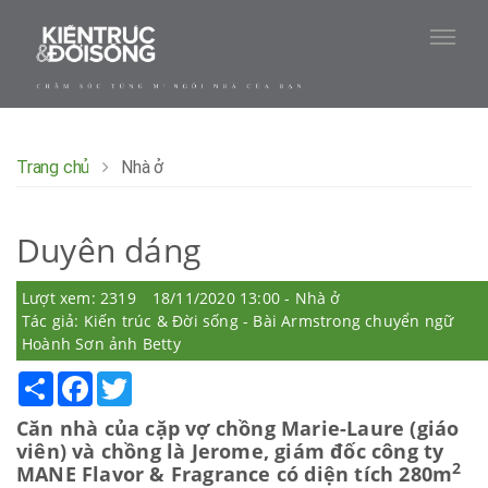
Trang chủ
Nhà ở
Duyên dáng
Lượt xem: 2319
18/11/2020 13:00 - Nhà ở
Tác giả: Kiến trúc & Đời sống - Bài Armstrong chuyển ngữ
Hoành Sơn ảnh Betty
Share
Facebook
Twitter
Căn nhà của cặp vợ chồng Marie-Laure (giáo
viên) và chồng là Jerome, giám đốc công ty
2
MANE Flavor & Fragrance có diện tích 280m