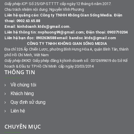
Giấy phép ICP
: Số 25/GP-STTTT cấp ngày 12 tháng 6 năm 2017.
Chịu trách nhiệm nội dung: Nguyễn Vĩnh Phương
Liên hệ quảng cáo: Công ty TNHH Không Gian Sống Media. Điện
thoại: 0902.63.65.88
Email: kinhdoanh.ktds@gmail.com.
Liên hệ thông tin: nvphuong99@gmail.com; Điện thoại: 0903710204
Liên hệ bạn đọc: 0902636588 email: bandoc.ktds@gmail.com
CÔNG TY TNHH KHÔNG GIAN SỐNG MEDIA
Địa chỉ 326 Ấp Chiến Lược, phường Bình Hưng Hòa A, quận Bình Tân, thành
phố Hồ Chí Minh, Việt Nam
Giấy phép ĐKKD:
Giấy phép đăng ký kinh doanh số: 0312699619 do Sở Kế
hoạch & Đầu tư TP Hồ Chí Minh cấp ngày 20/03/2014
THÔNG TIN
Về chúng tôi
Khách hàng
Quy định sử dụng
Liên hệ
CHUYÊN MỤC