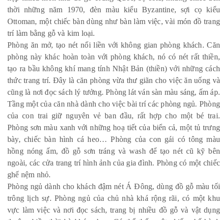
thời những năm 1970, đèn màu kiểu Byzantine, sợi cọ kiểu
Ottoman, một chiếc bàn dùng như bàn làm việc, vài món đồ trang
trí làm bằng gỗ và kim loại.
Phòng ăn mở, tạo nét nối liền với không gian phòng khách. Căn
phòng này khác hoàn toàn với phòng khách, nó có nét rất thiền,
tạo ra bầu không khí mang tính Nhật Bản (thiền) với những cách
thức trang trí. Đây là căn phòng vừa thư giãn cho việc ăn uống và
cũng là nơi đọc sách lý tưởng. Phòng lát ván sàn màu sáng, ấm áp
Tầng một của căn nhà dành cho việc bài trí các phòng ngủ. Phòng
của con trai giữ nguyên vẻ ban đầu, rất hợp cho một bé trai.
Phòng sơn màu xanh với những hoạ tiết của biển cả, một tủ trưng
bày, chiếc bàn hình cá heo… Phòng của con gái có tông màu
hồng nóng ấm, đồ gỗ sơn tráng và wash để tạo nét cũ kỹ bên
ngoài, các cửa trang trí hình ảnh của gia đình. Phòng có một chiếc
ghế nệm nhỏ.
Phòng ngủ dành cho khách đậm nét Á Đông, dùng đồ gỗ màu tối
trông lịch sự. Phòng ngủ của chủ nhà khá rộng rãi, có một khu
vực làm việc và nơi đọc sách, trang bị nhiều đồ gỗ và vật dụng