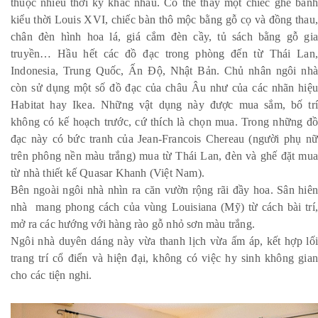
thuộc nhiều thời kỳ khác nhau. Có thể thấy một chiếc ghế bành
kiểu thời Louis XVI, chiếc bàn thô mộc bằng gỗ cọ và đồng thau,
chân đèn hình hoa lá, giá cắm đèn cầy, tủ sách bằng gỗ gia
truyền… Hầu hết các đồ đạc trong phòng đến từ Thái Lan,
Indonesia, Trung Quốc, Ấn Độ, Nhật Bản. Chủ nhân ngôi nhà
còn sử dụng một số đồ đạc của châu Âu như của các nhãn hiệu
Habitat hay Ikea. Những vật dụng này được mua sắm, bố trí
không có kế hoạch trước, cứ thích là chọn mua. Trong những đồ
đạc này có bức tranh của Jean-Francois Chereau (người phụ nữ
trên phông nền màu trắng) mua từ Thái Lan, đèn và ghế đặt mua
từ nhà thiết kế Quasar Khanh (Việt Nam).
Bên ngoài ngôi nhà nhìn ra căn vườn rộng rãi đầy hoa. Sân hiên
nhà mang phong cách của vùng Louisiana (Mỹ) từ cách bài trí,
mở ra các hướng với hàng rào gỗ nhỏ sơn màu trắng.
Ngôi nhà duyên dáng này vừa thanh lịch vừa ấm áp, kết hợp lối
trang trí cổ điển và hiện đại, không có việc hy sinh không gian
cho các tiện nghi.