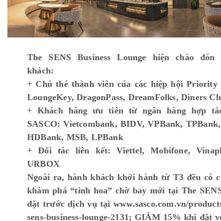
The SENS Business Lounge hiện chào đón 
khách:
+ Chủ thẻ thành viên của các hiệp hội Priority 
LoungeKey, DragonPass, DreamFolks, Diners C
+ Khách hàng ưu tiên từ ngân hàng hợp tá
SASCO: Vietcombank, BIDV, VPBank, TPBank
HDBank, MSB, LPBank
+ Đối tác liên kết: Viettel, Mobifone, Vinap
URBOX
Ngoài ra, hành khách khởi hành từ T3 đều có c
khám phá “tinh hoa” chờ bay mới tại The SENS
đặt trước dịch vụ tại www.sasco.com.vn/products
sens-business-lounge-2131; GIẢM 15% khi đặt vé