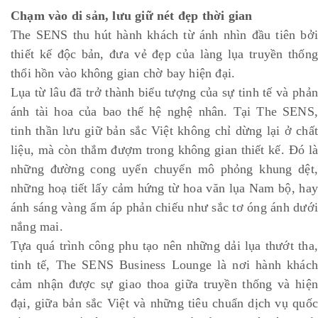
Chạm vào di sản, lưu giữ nét đẹp thời gian
The SENS thu hút hành khách từ ánh nhìn đầu tiên bởi
thiết kế độc bản, đưa vẻ đẹp của làng lụa truyền thống
thổi hồn vào không gian chờ bay hiện đại.
Lụa từ lâu đã trở thành biểu tượng của sự tinh tế và phản
ánh tài hoa của bao thế hệ nghệ nhân. Tại The SENS,
tinh thần lưu giữ bản sắc Việt không chỉ dừng lại ở chất
liệu, mà còn thắm đượm trong không gian thiết kế. Đó là
những đường cong uyển chuyển mô phỏng khung dệt,
những hoạ tiết lấy cảm hứng từ hoa văn lụa Nam bộ, hay
ánh sáng vàng ấm áp phản chiếu như sắc tơ óng ánh dưới
nắng mai.
Tựa quá trình công phu tạo nên những dải lụa thướt tha,
tinh tế, The SENS Business Lounge là nơi hành khách
cảm nhận được sự giao thoa giữa truyền thống và hiện
đại, giữa bản sắc Việt và những tiêu chuẩn dịch vụ quốc