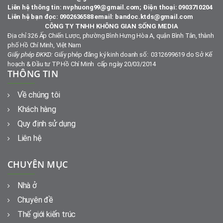
Liên hệ thông tin: nvphuong99@gmail.com; Điện thoại: 0903710204
Liên hệ bạn đọc: 0902636588 email: bandoc.ktds@gmail.com
CÔNG TY TNHH KHÔNG GIAN SỐNG MEDIA
Địa chỉ 326 Ấp Chiến Lược, phường Bình Hưng Hòa A, quận Bình Tân, thành
phố Hồ Chí Minh, Việt Nam
Giấy phép ĐKKD:
Giấy phép đăng ký kinh doanh số: 0312699619 do Sở Kế
hoạch & Đầu tư TP Hồ Chí Minh cấp ngày 20/03/2014
THÔNG TIN
Về chúng tôi
Khách hàng
Quy định sử dụng
Liên hệ
CHUYÊN MỤC
Nhà ở
Chuyên đề
Thế giới kiến trúc