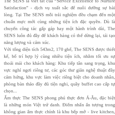
The SENS là viết tắt của “Service Excellence to Nurture
Satisfaction” - dịch vụ xuất sắc để nuôi dưỡng sự hài
lòng. Tại The SENS mỗi trải nghiệm đều chạm đến một
chuẩn mực mới cùng những tiện ích đặc quyền. Dù là
chuyến công tác gấp gáp hay một hành trình dài, The
SENS luôn đủ đầy để khách hàng có thể dừng lại, tái tạo
năng lượng và cảm xúc.
Với tổng diện tích 543m2, 170 ghế, The SENS được thiết
kế, bố trí hợp lý cùng nhiều tiện ích, nhằm tối ưu sự
thoải mái cho khách hàng: Khu tiếp tân sang trọng, khu
vực nghỉ ngơi riêng tư, các góc thư giãn nghệ thuật đầy
cảm hứng, khu vực làm việc riêng biệt cho doanh nhân,
phòng bàn thảo đầy đủ tiện nghi, quầy buffet cao cấp tự
chọn...
Ẩm thực The SENS phong phú thực đơn Á-Âu, đặc biệt
là những món Việt trứ danh. Điểm nhấn ấn tượng trong
không gian ẩm thực chính là khu bếp mở - live kitchen,