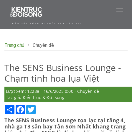
Trang chủ
Chuyên đề
The SENS Business Lounge -
Chạm tinh hoa lụa Việt
Lượt xem: 12288
16/6/2025 0:00 - Chuyên đề
Tác giả: Kiến trúc & Đời sống
Share
Facebook
Twitter
The SENS Business Lounge tọa lạc tại tầng 4,
nhà ga T3 sân bay Tân Sơn Nhất khang trang