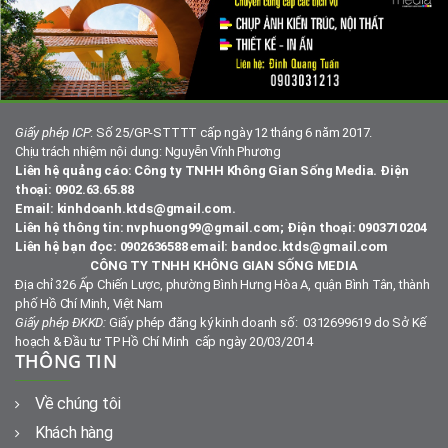
Giấy phép ICP
: Số 25/GP-STTTT cấp ngày 12 tháng 6 năm 2017.
Chịu trách nhiệm nội dung: Nguyễn Vĩnh Phương
Liên hệ quảng cáo: Công ty TNHH Không Gian Sống Media. Điện
thoại: 0902.63.65.88
Email: kinhdoanh.ktds@gmail.com.
Liên hệ thông tin: nvphuong99@gmail.com; Điện thoại: 0903710204
Liên hệ bạn đọc: 0902636588 email: bandoc.ktds@gmail.com
CÔNG TY TNHH KHÔNG GIAN SỐNG MEDIA
Địa chỉ 326 Ấp Chiến Lược, phường Bình Hưng Hòa A, quận Bình Tân, thành
phố Hồ Chí Minh, Việt Nam
Giấy phép ĐKKD:
Giấy phép đăng ký kinh doanh số: 0312699619 do Sở Kế
hoạch & Đầu tư TP Hồ Chí Minh cấp ngày 20/03/2014
THÔNG TIN
Về chúng tôi
Khách hàng