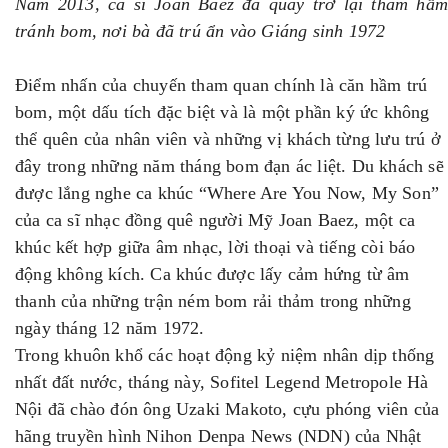
Năm 2013, ca sĩ Joan Baez đã quay trở lại thăm hầm
tránh bom, nơi bà đã trú ẩn vào Giáng sinh 1972
Điểm nhấn của chuyến tham quan chính là căn hầm trú
bom, một dấu tích đặc biệt và là một phần ký ức không
thể quên của nhân viên và những vị khách từng lưu trú ở
đây trong những năm tháng bom đạn ác liệt. Du khách sẽ
được lắng nghe ca khúc “Where Are You Now, My Son”
của ca sĩ nhạc đồng quê người Mỹ Joan Baez, một ca
khúc kết hợp giữa âm nhạc, lời thoại và tiếng còi báo
động không kích. Ca khúc được lấy cảm hứng từ âm
thanh của những trận ném bom rải thảm trong những
ngày tháng 12 năm 1972.
Trong khuôn khổ các hoạt động kỷ niệm nhân dịp thống
nhất đất nước, tháng này, Sofitel Legend Metropole Hà
Nội đã chào đón ông Uzaki Makoto, cựu phóng viên của
hãng truyền hình Nihon Denpa News (NDN) của Nhật