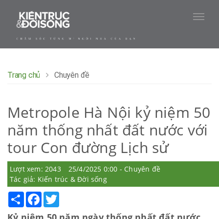
Trang chủ
Chuyên đề
Metropole Hà Nội kỷ niệm 50
năm thống nhất đất nước với
tour Con đường Lịch sử
Lượt xem: 2043
25/4/2025 0:00 - Chuyên đề
Tác giả: Kiến trúc & Đời sống
Share
Facebook
Twitter
Kỷ niệm 50 năm ngày thống nhất đất nước,