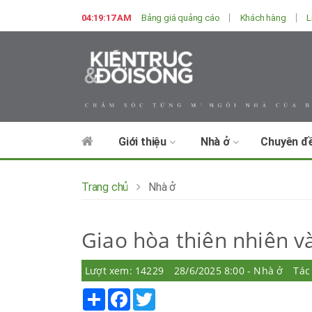
04:19:19 AM
Bảng giá quảng cáo
Khách hàng
L
Giới thiệu
Nhà ở
Chuyên đ
Trang chủ
Nhà ở
Giao hòa thiên nhiên v
Lượt xem: 14229
28/6/2025 8:00 - Nhà ở
Tác
Share
Facebook
Twitter