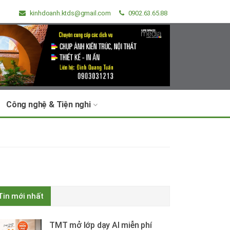
kinhdoanh.ktds@gmail.com
0902.63.65.88
Công nghệ & Tiện nghi
Tin mới nhất
TMT mở lớp dạy AI miễn phí