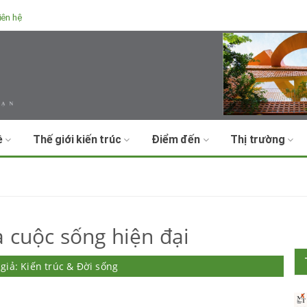
iên hệ
ề
Thế giới kiến trúc
Điểm đến
Thị trường
à cuộc sống hiện đại
 giả: Kiến trúc & Đời sống