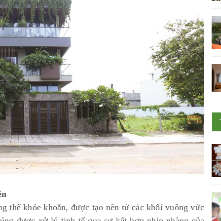
ên
ng thể khỏe khoắn, được tạo nên từ các khối vuông vức
úng được xử lý tinh tế qua sự kết hợp nhịp nhàng của