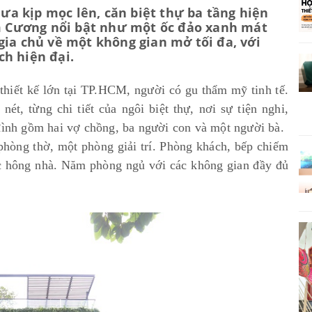
a kịp mọc lên, căn biệt thự ba tầng hiện
im Cương nổi bật như một ốc đảo xanh mát
gia chủ về một không gian mở tối đa, với
h hiện đại.
thiết kế lớn tại TP.HCM, người có gu thẩm mỹ tinh tế.
ét, từng chi tiết của ngôi biệt thự, nơi sự tiện nghi,
đình gồm hai vợ chồng, ba người con và một người bà.
phòng thờ, một phòng giải trí. Phòng khách, bếp chiếm
ọc hông nhà. Năm phòng ngủ với các không gian đầy đủ