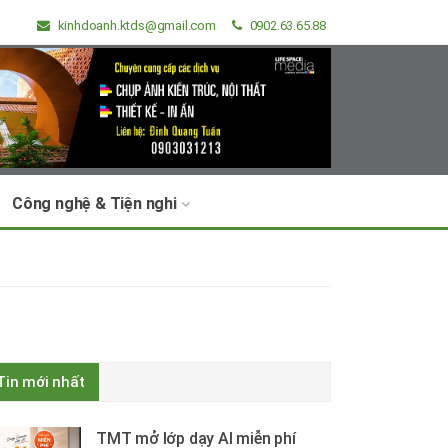
kinhdoanh.ktds@gmail.com
0902.63.65.88
Công nghệ & Tiện nghi
Tin mới nhất
TMT mở lớp dạy AI miễn phí