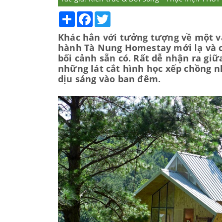
Share
Facebook
Twitter
Khác hẳn với tưởng tượng về một vă
hành Tà Nung Homestay mới lạ và c
bối cảnh sẵn có. Rất dễ nhận ra gi
những lát cắt hình học xếp chồng n
dịu sáng vào ban đêm.