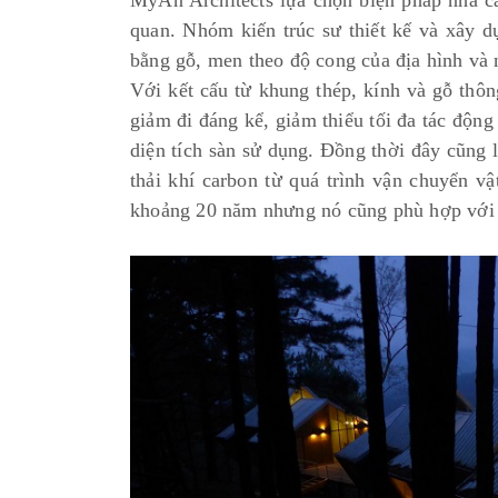
MyAn Architects lựa chọn biện pháp nhà c
quan. Nhóm kiến trúc sư thiết kế và xây 
bằng gỗ, men theo độ cong của địa hình và 
Với kết cấu từ khung thép, kính và gỗ thôn
giảm đi đáng kể, giảm thiểu tối đa tác độn
diện tích sàn sử dụng. Đồng thời đây cũng 
thải khí carbon từ quá trình vận chuyển vậ
khoảng 20 năm nhưng nó cũng phù hợp với