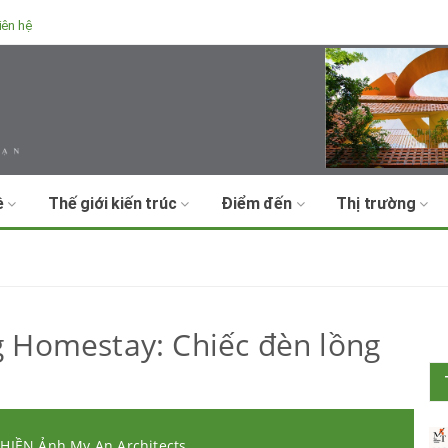
iên hệ
ề
Thế giới kiến trúc
Điểm đến
Thị trường
 Homestay: Chiếc đèn lồng
Y HIỀN Ảnh My An Architects