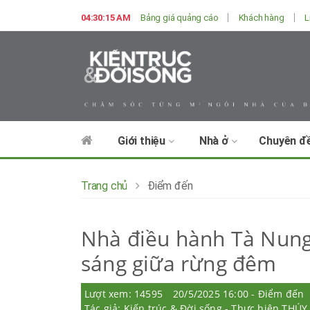
04:30:17 AM
Bảng giá quảng cáo
Khách hàng
L
Giới thiệu
Nhà ở
Chuyên đ
Trang chủ
Điểm đến
Nhà điều hành Tà Nung
sáng giữa rừng đêm
Lượt xem: 14595
20/5/2025 16:00 - Điểm đến
Tác giả: Kiến trúc & Đời sống - Thực hiện THÚ