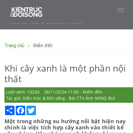
Trang chủ
Điểm đến
Khi cây xanh là một phần nội
thất
Lượt xem: 13260
28/11/2024 11:00 - Điểm đến
Tác giả: Kiến trúc & Đời sống - Bài CTV Ảnh MINQ BUI
Share
Facebook
Twitter
Một trong những xu hướng nổi bật hiện nay
chính là việc tích hợp cây xanh vào thiết kế