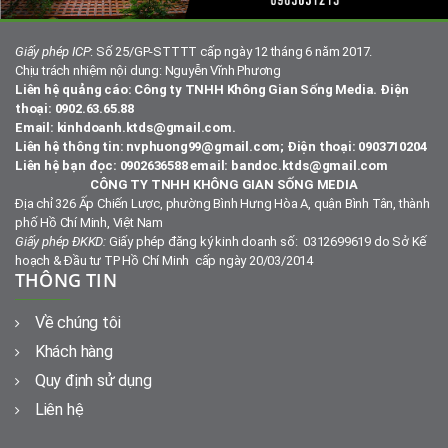
Giấy phép ICP
: Số 25/GP-STTTT cấp ngày 12 tháng 6 năm 2017.
Chịu trách nhiệm nội dung: Nguyễn Vĩnh Phương
Liên hệ quảng cáo: Công ty TNHH Không Gian Sống Media. Điện
thoại: 0902.63.65.88
Email: kinhdoanh.ktds@gmail.com.
Liên hệ thông tin: nvphuong99@gmail.com; Điện thoại: 0903710204
Liên hệ bạn đọc: 0902636588 email: bandoc.ktds@gmail.com
CÔNG TY TNHH KHÔNG GIAN SỐNG MEDIA
Địa chỉ 326 Ấp Chiến Lược, phường Bình Hưng Hòa A, quận Bình Tân, thành
phố Hồ Chí Minh, Việt Nam
Giấy phép ĐKKD:
Giấy phép đăng ký kinh doanh số: 0312699619 do Sở Kế
hoạch & Đầu tư TP Hồ Chí Minh cấp ngày 20/03/2014
THÔNG TIN
Về chúng tôi
Khách hàng
Quy định sử dụng
Liên hệ