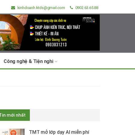
kinhdoanh.ktds@gmail.com
0902.63.65.88
Công nghệ & Tiện nghi
Tin mới nhất
TMT mở lớp dạy AI miễn phí