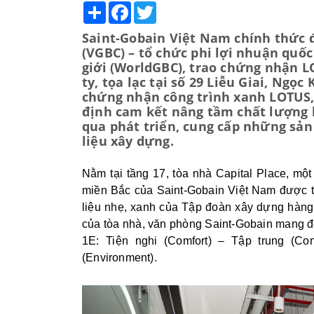
Share
Facebook
Twitter
Saint-Gobain Việt Nam chính thức 
(VGBC) – tổ chức phi lợi nhuận quốc
giới (WorldGBC), trao chứng nhận 
ty, tọa lạc tại số 29 Liễu Giai, Ngọ
chứng nhận công trình xanh LOTUS,
định cam kết nâng tầm chất lượng 
qua phát triển, cung cấp những sản
liệu xây dựng.
Nằm tại tầng 17, tòa nhà Capital Place, m
miền Bắc của Saint-Gobain Việt Nam được thi
liệu nhẹ, xanh của Tập đoàn xây dựng hàng đ
của tòa nhà, văn phòng Saint-Gobain mang đ
1E: Tiện nghi (Comfort) – Tập trung (Con
(Environment).