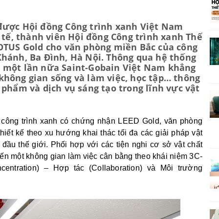
được Hội đồng Công trình xanh Việt Nam
 tế, thành viên Hội đồng Công trình xanh Thế
LOTUS Gold cho văn phòng miền Bắc của công
c Khánh, Ba Đình, Hà Nội. Thông qua hệ thống
 một lần nữa Saint-Gobain Việt Nam khẳng
không gian sống và làm việc, học tập… thông
 phẩm và dịch vụ sáng tạo trong lĩnh vực vật
ột công trình xanh có chứng nhận LEED Gold, văn phòng
ết kế theo xu hướng khai thác tối đa các giải pháp vật
ầu thế giới. Phối hợp với các tiện nghi cơ sở vật chất
ến một không gian làm việc cân bằng theo khái niệm 3C-
centration) – Hợp tác (Collaboration) và Môi trường