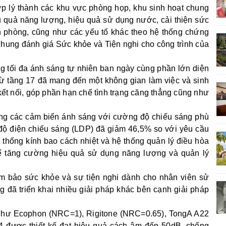
 lý thành các khu vực phòng họp, khu sinh hoạt chung
ệu quả năng lượng, hiệu quả sử dụng nước, cải thiện sức
n phòng, cũng như các yếu tố khác theo hệ thống chứng
ung đánh giá Sức khỏe và Tiện nghi cho công trình của
g tối đa ánh sáng tự nhiên ban ngày cùng phần lớn diện
từ tầng 17 đã mang đến một không gian làm việc và sinh
kết nối, góp phần hạn chế tình trạng căng thẳng cũng như
ng các cảm biến ánh sáng với cường độ chiếu sáng phù
độ điện chiếu sáng (LDP) đã giảm 46,5% so với yêu cầu
thống kính bao cách nhiệt và hệ thống quản lý điều hòa
để tăng cường hiệu quả sử dụng năng lượng và quản lý
ảm bảo sức khỏe và sự tiện nghi dành cho nhân viên sử
 đã triển khai nhiều giải pháp khác bên cạnh giải pháp
o như Ecophon (NRC=1), Rigitone (NRC=0.65), TongA A22
 được thiết kế đạt hiệu quả cách âm đến 50dB, chống