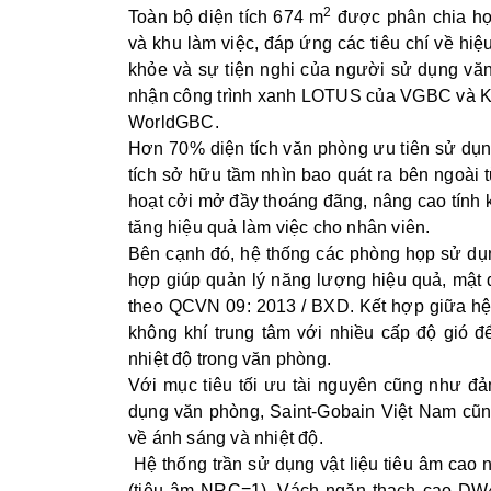
2
Toàn bộ diện tích 674 m
được phân chia hợp
và khu làm việc, đáp ứng các tiêu chí về hi
khỏe và sự tiện nghi của người sử dụng vă
nhận công trình xanh LOTUS của VGBC và Kh
WorldGBC.
Hơn 70% diện tích văn phòng ưu tiên sử dụn
tích sở hữu tầm nhìn bao quát ra bên ngoài 
hoạt cởi mở đầy thoáng đãng, nâng cao tính 
tăng hiệu quả làm việc cho nhân viên.
Bên cạnh đó, hệ thống các phòng họp sử dụ
hợp giúp quản lý năng lượng hiệu quả, mật 
theo QCVN 09: 2013 / BXD. Kết hợp giữa hệ 
không khí trung tâm với nhiều cấp độ gió 
nhiệt độ trong văn phòng.
Với mục tiêu tối ưu tài nguyên cũng như đ
dụng văn phòng, Saint-Gobain Việt Nam cũng
về ánh sáng và nhiệt độ.
Hệ thống trần sử dụng vật liệu tiêu âm ca
(tiêu âm NRC=1). Vách ngăn thạch cao DW4