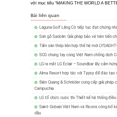
với mục tiêu “MAKING THE WORLD A BET
Bài liên quan
Laguna Golf Lăng Cô tiếp tục đạt chứng nh
Sơn gỗ Sadolin: Giải pháp bảo vệ tiên tiến 
Tấm sàn thép liên hợp thế hệ mới LYSAG
SCG chung tay cùng Việt Nam chống dịch C
LG ra mắt LG Éclair – Soundbar lấy cảm hứn
Alma Resort hợp tác với Typsy để đào tạo v
Điện Quang & Schréder cung cấp giải pháp c
Campuchia
LG tổ chức cuộc thi Thiết kế hệ thống điều
Saint-Gobain Việt Nam và Ricons công bố k
dầu