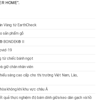
TER HOME”.
ận Vàng từ EarthCheck
cho sản phẩm gỗ
HT® BONDEK® II
ovid-19
g từ chiếc bánh ngọt
à giữ chân nhân viên
hiếu sáng cao cấp cho thị trường Việt Nam, Lào,
 hòa không khí khu vực châu Á
ết quả thực nghiệm độ bám dính giữa keo dán gạch và hồ