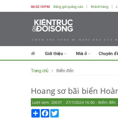
06:32:12 PM
Bảng giá quảng cáo
Khách hàng
L
Giới thiệu
Nhà ở
Chuyên đ
Trang chủ
Điểm đến
Hoang sơ bãi biển Hoà
Lượt xem: 20037
27/7/2024 16:00 - Điểm đến
Share
Facebook
Twitter