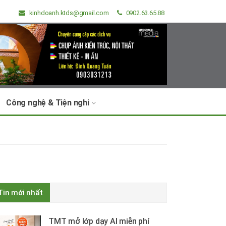
kinhdoanh.ktds@gmail.com
0902.63.65.88
Công nghệ & Tiện nghi
Tin mới nhất
TMT mở lớp dạy AI miễn phí