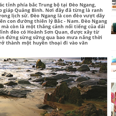
ác tỉnh phía bắc Trung bộ tại Đèo Ngang,
ếp giáp Quảng Bình. Nơi đây đã từng là ranh
rong lịch sử. Đèo Ngang là con đèo vượt dãy
rên con đường thiên lý Bắc - Nam. Đèo Ngang
sử mà còn là một thắng cảnh nổi tiếng của dải
 đỉnh đèo có Hoành Sơn Quan, được xây từ
ẫn đứng sừng sững qua bao mưa nắng thời
trở thành một huyền thoại đi vào văn