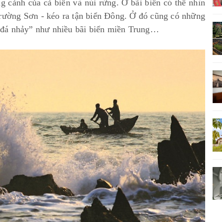
 cảnh của cả biển và núi rừng. Ở bãi biển có thể nhìn
Trường Sơn - kéo ra tận biển Đông. Ở đó cũng có những
i “đá nhảy” như nhiều bãi biển miền Trung…