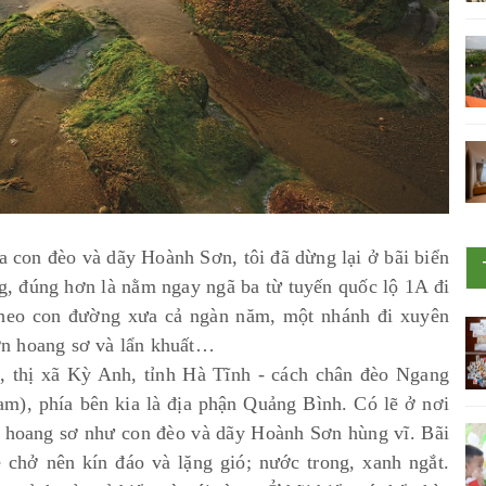
 con đèo và dãy Hoành Sơn, tôi đã dừng lại ở bãi biển
 đúng hơn là nằm ngay ngã ba từ tuyến quốc lộ 1A đi
 theo con đường xưa cả ngàn năm, một nhánh đi xuyên
n hoang sơ và lẩn khuất…
 thị xã Kỳ Anh, tỉnh Hà Tĩnh - cách chân đèo Ngang
m), phía bên kia là địa phận Quảng Bình. Có lẽ ở nơi
- hoang sơ như con đèo và dãy Hoành Sơn hùng vĩ. Bãi
chở nên kín đáo và lặng gió; nước trong, xanh ngắt.