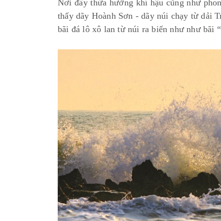
Nơi đây thừa hưởng khí hậu cũng như phong
thấy dãy Hoành Sơn - dãy núi chạy từ dải 
bãi đá lô xô lan từ núi ra biển như như bã