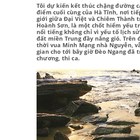
Tôi dự kiến kết thúc chặng đường c
điểm cuối cùng của Hà Tĩnh, nơi ti
giới giữa Đại Việt và Chiêm Thành t
Hoành Sơn, là một chốt hiểm yếu t
nổi tiếng không chỉ vì yếu tố lịch 
đất miền Trung đầy nắng gió. Trên
thời vua Minh Mạng nhà Nguyễn, v
gian cho tới bây giờ Đèo Ngang đã 
chương, thi ca.