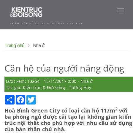
Trang chủ
Nhà ở
Căn hộ của người năng động
Lượt xem: 13254
15/11/2017 0:00 - Nhà ở
Tác giả: Kiến trúc & Đời sống - Tường Huy
Share
Facebook
Twitter
2
Hoà Bình Green City có loại căn hộ 117m
với
ba phòng ngủ được cải tạo lại không gian kiến
trúc nội thất cho phù hợp với nhu cầu sử dụng
của bản thân chủ nhà.