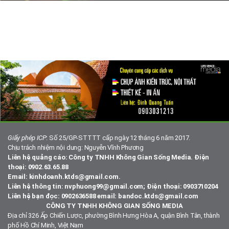
Giấy phép ICP
: Số 25/GP-STTTT cấp ngày 12 tháng 6 năm 2017.
Chịu trách nhiệm nội dung: Nguyễn Vĩnh Phương
Liên hệ quảng cáo: Công ty TNHH Không Gian Sống Media. Điện
thoại: 0902.63.65.88
Email: kinhdoanh.ktds@gmail.com.
Liên hệ thông tin: nvphuong99@gmail.com; Điện thoại: 0903710204
Liên hệ bạn đọc: 0902636588 email: bandoc.ktds@gmail.com
CÔNG TY TNHH KHÔNG GIAN SỐNG MEDIA
Địa chỉ 326 Ấp Chiến Lược, phường Bình Hưng Hòa A, quận Bình Tân, thành
phố Hồ Chí Minh, Việt Nam