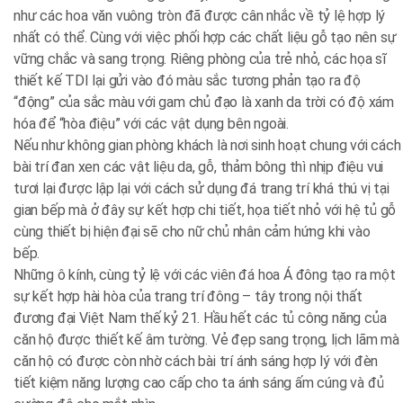
như các hoa văn vuông tròn đã được cân nhắc về tỷ lệ hợp lý
nhất có thể. Cùng với việc phối hợp các chất liệu gỗ tạo nên sự
vững chắc và sang trọng. Riêng phòng của trẻ nhỏ, các họa sĩ
thiết kế TDI lại gửi vào đó màu sắc tương phản tạo ra độ
“động” của sắc màu với gam chủ đạo là xanh da trời có độ xám
hóa để “hòa điệu” với các vật dụng bên ngoài.
Nếu như không gian phòng khách là nơi sinh hoạt chung với cách
bài trí đan xen các vật liệu da, gỗ, thảm bông thì nhịp điệu vui
tươi lại được lập lại với cách sử dụng đá trang trí khá thú vị tại
gian bếp mà ở đây sự kết hợp chi tiết, họa tiết nhỏ với hệ tủ gỗ
cùng thiết bị hiện đại sẽ cho nữ chủ nhân cảm hứng khi vào
bếp.
Những ô kính, cùng tỷ lệ với các viên đá hoa Á đông tạo ra một
sự kết hợp hài hòa của trang trí đông – tây trong nội thất
đương đại Việt Nam thế kỷ 21. Hầu hết các tủ công năng của
căn hộ được thiết kế âm tường. Vẻ đẹp sang trọng, lịch lãm mà
căn hộ có được còn nhờ cách bài trí ánh sáng hợp lý với đèn
tiết kiệm năng lượng cao cấp cho ta ánh sáng ấm cúng và đủ