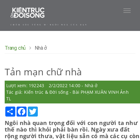
Trang chủ
Nhà ở
Tản mạn chữ nhà
Lượt xem: 192243
2/2/2022 14:00 - Nhà ở
Tác giả: Kiến trúc & Đời sống - Bài PHẠM XUÂN VINH Ảnh
TL
Share
Facebook
Twitter
Ngôi nhà quan trọng đối với con người ta như
thế nào thì khỏi phải bàn rồi. Ngày xưa đất
rộng người thưa, vật liệu sẵn có mà các cụ còn