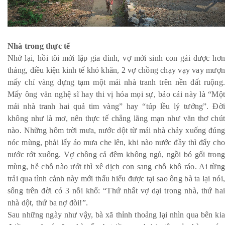
Nhà trong thực tế
Nhớ lại, hồi tôi mới lập gia đình, vợ mới sinh con gái được hơn
tháng, điều kiện kinh tế khó khăn, 2 vợ chồng chạy vạy vay mượn
mấy chỉ vàng dựng tạm một mái nhà tranh trên nền đất ruộng.
Mấy ông văn nghệ sĩ hay thi vị hóa mọi sự, bảo cái này là “Một
mái nhà tranh hai quả tim vàng” hay “túp lều lý tưởng”. Đời
không như là mơ, nên thực tế chẳng lãng mạn như văn thơ chút
nào. Những hôm trời mưa, nước dột từ mái nhà chảy xuống đúng
nóc mùng, phải lấy áo mưa che lên, khi nào nước đầy thì đẩy cho
nước rớt xuống. Vợ chồng cả đêm không ngủ, ngồi bó gối trong
mùng, hễ chỗ nào ướt thì xê dịch con sang chỗ khô ráo. Ai từng
trải qua tình cảnh này mới thấu hiểu được tại sao ông bà ta lại nói,
sống trên đời có 3 nỗi khổ: “Thứ nhất vợ dại trong nhà, thứ hai
nhà dột, thứ ba nợ đòi!”.
Sau những ngày như vậy, bà xã thỉnh thoảng lại nhìn qua bên kia