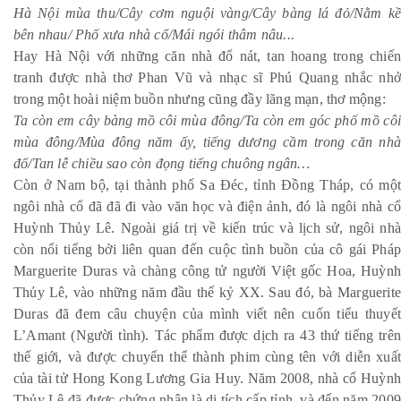
Hà Nội mùa thu/Cây cơm nguội vàng/Cây bàng lá đỏ/Nằm kề
bên nhau/ Phố xưa nhà cổ/Mái ngói thâm nâu...
Hay Hà Nội với những căn nhà đổ nát, tan hoang trong chiến
tranh được nhà thơ Phan Vũ và nhạc sĩ Phú Quang nhắc nhở
trong một hoài niệm buồn nhưng cũng đầy lãng mạn, thơ mộng:
Ta còn em cây bàng mồ côi mùa đông/Ta còn em góc phố mồ côi
mùa đông/Mùa đông năm ấy, tiếng dương cầm trong căn nhà
đổ/Tan lễ chiều sao còn đọng tiếng chuông ngân…
Còn ở Nam bộ, tại thành phố Sa Đéc, tỉnh Đồng Tháp, có một
ngôi nhà cổ đã đã đi vào văn học và điện ảnh, đó là ngôi nhà cổ
Huỳnh Thủy Lê. Ngoài giá trị về kiến trúc và lịch sử, ngôi nhà
còn nổi tiếng bởi liên quan đến cuộc tình buồn của cô gái Pháp
Marguerite Duras và chàng công tử người Việt gốc Hoa, Huỳnh
Thủy Lê, vào những năm đầu thế kỷ XX. Sau đó, bà Marguerite
Duras đã đem câu chuyện của mình viết nên cuốn tiểu thuyết
L’Amant (Người tình). Tác phẩm được dịch ra 43 thứ tiếng trên
thế giới, và được chuyển thể thành phim cùng tên với diễn xuất
của tài tử Hong Kong Lương Gia Huy. Năm 2008, nhà cổ Huỳnh
Thủy Lê đã được chứng nhận là di tích cấp tỉnh, và đến năm 2009