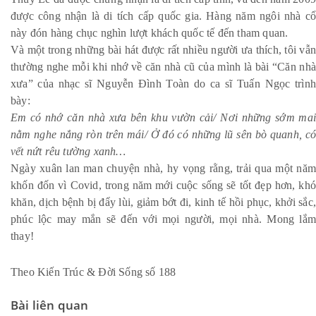
được công nhận là di tích cấp quốc gia. Hàng năm ngôi nhà cổ
này đón hàng chục nghìn lượt khách quốc tế đến tham quan.
Và một trong những bài hát được rất nhiều người ưa thích, tôi vẫn
thường nghe mỗi khi nhớ về căn nhà cũ của mình là bài “Căn nhà
xưa” của nhạc sĩ Nguyễn Đình Toàn do ca sĩ Tuấn Ngọc trình
bày:
Em có nhớ căn nhà xưa bên khu vườn cải/ Nơi những sớm mai
nằm nghe nắng ròn trên mái/ Ở đó có những lũ sên bò quanh, có
vết nứt rêu tường xanh…
Ngày xuân lan man chuyện nhà, hy vọng rằng, trải qua một năm
khốn đốn vì Covid, trong năm mới cuộc sống sẽ tốt đẹp hơn, khó
khăn, dịch bệnh bị đẩy lùi, giảm bớt đi, kinh tế hồi phục, khởi sắc,
phúc lộc may mắn sẽ đến với mọi người, mọi nhà. Mong lắm
thay!
Theo Kiến Trúc & Đời Sống số 188
Bài liên quan