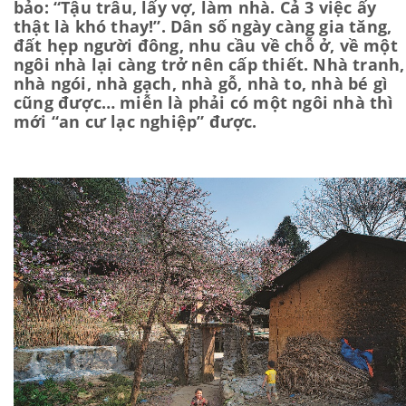
bảo: “Tậu trâu, lấy vợ, làm nhà. Cả 3 việc ấy
thật là khó thay!”. Dân số ngày càng gia tăng,
đất hẹp người đông, nhu cầu về chỗ ở, về một
ngôi nhà lại càng trở nên cấp thiết. Nhà tranh,
nhà ngói, nhà gạch, nhà gỗ, nhà to, nhà bé gì
cũng được… miễn là phải có một ngôi nhà thì
mới “an cư lạc nghiệp” được.