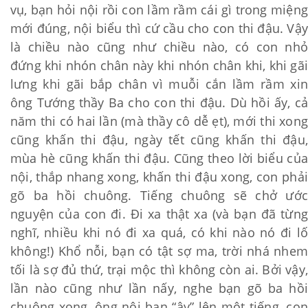
vụ, bạn hỏi nội rồi con lầm rầm cái gì trong miệng
mới đúng, nội biểu thì cứ cầu cho con thi đậu. Vậ
là chiều nào cũng như chiều nào, có con nhỏ
đứng khi nhón chân này khi nhón chân khi, khi gãi
lưng khi gãi bắp chân vì muỗi cắn lầm rầm xin
ông Tướng thầy Ba cho con thi đậu. Dù hồi ấy, cả
năm thi có hai lần (mà thầy cô dễ ẹt), mới thi xong
cũng khấn thi đậu, ngày tết cũng khấn thi đậu,
mùa hè cũng khấn thi đậu. Cũng theo lời biểu của
nội, thắp nhang xong, khấn thi đậu xong, con phải
gõ ba hồi chuông. Tiếng chuông sẽ chở ước
nguyện của con đi. Đi xa thật xa (và bạn đã từng
nghĩ, nhiều khi nó đi xa quá, có khi nào nó đi lố
không!) Khổ nỗi, bạn có tật sợ ma, trời nhá nhem
tối là sợ đủ thứ, trại mộc thì không còn ai. Bởi vậy,
lần nào cũng như lần nấy, nghe bạn gõ ba hồi
chuông xong, ông nội bạn “ậy” lên một tiếng, con