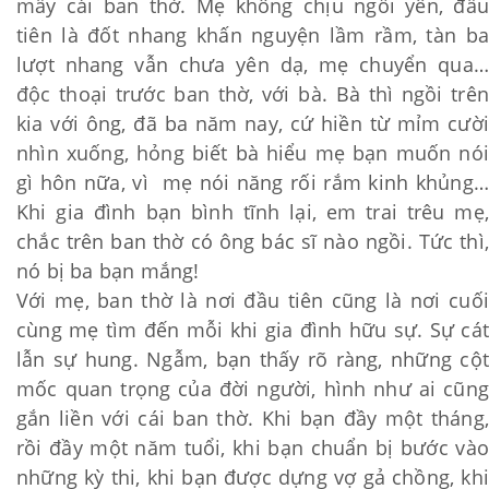
mấy cái ban thờ. Mẹ không chịu ngồi yên, đầu
tiên là đốt nhang khấn nguyện lầm rầm, tàn ba
lượt nhang vẫn chưa yên dạ, mẹ chuyển qua…
độc thoại trước ban thờ, với bà. Bà thì ngồi trên
kia với ông, đã ba năm nay, cứ hiền từ mỉm cười
nhìn xuống, hỏng biết bà hiểu mẹ bạn muốn nói
gì hôn nữa, vì mẹ nói năng rối rắm kinh khủng…
Khi gia đình bạn bình tĩnh lại, em trai trêu mẹ,
chắc trên ban thờ có ông bác sĩ nào ngồi. Tức thì,
nó bị ba bạn mắng!
Với mẹ, ban thờ là nơi đầu tiên cũng là nơi cuối
cùng mẹ tìm đến mỗi khi gia đình hữu sự. Sự cát
lẫn sự hung. Ngẫm, bạn thấy rõ ràng, những cột
mốc quan trọng của đời người, hình như ai cũng
gắn liền với cái ban thờ. Khi bạn đầy một tháng,
rồi đầy một năm tuổi, khi bạn chuẩn bị bước vào
những kỳ thi, khi bạn được dựng vợ gả chồng, khi