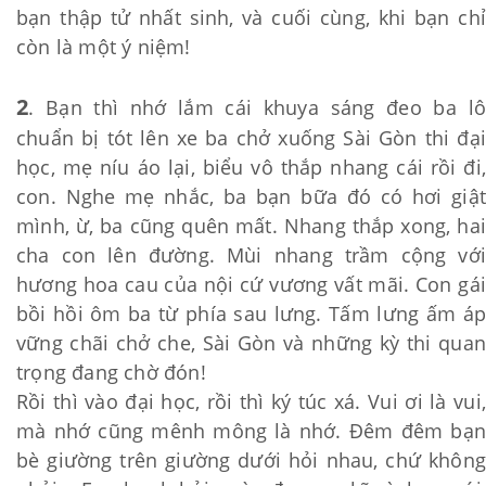
bạn thập tử nhất sinh, và cuối cùng, khi bạn chỉ
còn là một ý niệm!
2
. Bạn thì nhớ lắm cái khuya sáng đeo ba lô
chuẩn bị tót lên xe ba chở xuống Sài Gòn thi đại
học, mẹ níu áo lại, biểu vô thắp nhang cái rồi đi,
con. Nghe mẹ nhắc, ba bạn bữa đó có hơi giật
mình, ừ, ba cũng quên mất. Nhang thắp xong, hai
cha con lên đường. Mùi nhang trầm cộng với
hương hoa cau của nội cứ vương vất mãi. Con gái
bồi hồi ôm ba từ phía sau lưng. Tấm lưng ấm áp
vững chãi chở che, Sài Gòn và những kỳ thi quan
trọng đang chờ đón!
Rồi thì vào đại học, rồi thì ký túc xá. Vui ơi là vui,
mà nhớ cũng mênh mông là nhớ. Đêm đêm bạn
bè giường trên giường dưới hỏi nhau, chứ không