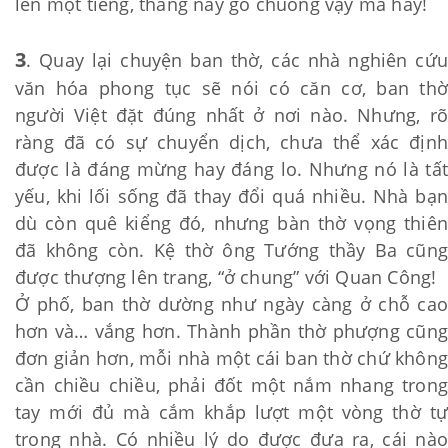
lên một tiếng, thằng này gõ chuông vậy mà hay!
3
. Quay lại chuyện ban thờ, các nhà nghiên cứu
văn hóa phong tục sẽ nói có căn cơ, ban thờ
người Việt đặt đúng nhất ở nơi nào. Nhưng, rõ
ràng đã có sự chuyển dịch, chưa thể xác định
được là đáng mừng hay đáng lo. Nhưng nó là tất
yếu, khi lối sống đã thay đổi quá nhiều. Nhà bạn
dù còn quê kiểng đó, nhưng bàn thờ vọng thiên
đã không còn. Kệ thờ ông Tướng thầy Ba cũng
được thượng lên trang, “ở chung” với Quan Công!
Ở phố, ban thờ dường như ngày càng ở chỗ cao
hơn và… vắng hơn. Thành phần thờ phượng cũng
đơn giản hơn, mỗi nhà một cái ban thờ chứ không
cần chiều chiều, phải đốt một nắm nhang trong
tay mới đủ mà cắm khắp lượt một vòng thờ tự
trong nhà. Có nhiều lý do được đưa ra, cái nào