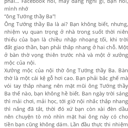
phải… Facebook hỏi, mày đang nghĩ gì, bạn nói,
mình nhớ
“ông Tướng thầy Ba”!
Ông Tướng thầy Ba là ai? Bạn không biết, nhưng,
nhiệm vụ quan trọng ở nhà trong suốt thời niên
thiếu của bạn là chiều nhập nhoạng tối, khi trời
đất giao thần, bạn phải thắp nhang ở hai chỗ. Một
ở bàn thờ vọng thiên trước nhà và một ở xưởng
mộc của nội.
Xưởng mộc của nội thờ ông Tướng thầy Ba. Bàn
thờ là một cái kệ gỗ hơi cao. Bạn phải bắc ghế mà
vói tay thắp nhang nên mặt mũi ông Tướng thầy
Ba thế nào, bạn không hề biết. Ban ngày trời sáng
thì mải chơi, mải học, tới giờ nội nhắc thắp nhang
thì nắng đã tắt, thời đó xứ bạn còn xài đèn dầu
nên chuyện tò mò nhìn mặt hai ông này có cho
tiền bạn cũng không dám. Lần đầu thực thi nhiệm