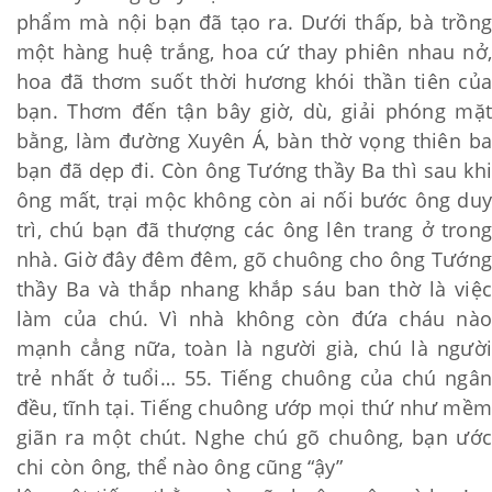
phẩm mà nội bạn đã tạo ra. Dưới thấp, bà trồng
một hàng huệ trắng, hoa cứ thay phiên nhau nở,
hoa đã thơm suốt thời hương khói thần tiên của
bạn. Thơm đến tận bây giờ, dù, giải phóng mặt
bằng, làm đường Xuyên Á, bàn thờ vọng thiên ba
bạn đã dẹp đi. Còn ông Tướng thầy Ba thì sau khi
ông mất, trại mộc không còn ai nối bước ông duy
trì, chú bạn đã thượng các ông lên trang ở trong
nhà. Giờ đây đêm đêm, gõ chuông cho ông Tướng
thầy Ba và thắp nhang khắp sáu ban thờ là việc
làm của chú. Vì nhà không còn đứa cháu nào
mạnh cẳng nữa, toàn là người già, chú là người
trẻ nhất ở tuổi… 55. Tiếng chuông của chú ngân
đều, tĩnh tại. Tiếng chuông ướp mọi thứ như mềm
giãn ra một chút. Nghe chú gõ chuông, bạn ước
chi còn ông, thể nào ông cũng “ậy”