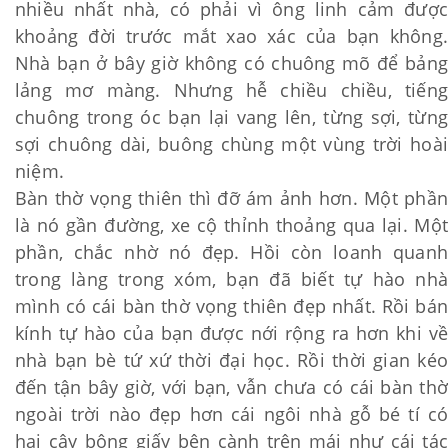
nhiều nhất nhà, có phải vì ông linh cảm được
khoảng đời trước mắt xao xác của bạn không.
Nhà bạn ở bây giờ không có chuông mõ để bảng
lảng mơ màng. Nhưng hễ chiều chiều, tiếng
chuông trong óc bạn lại vang lên, từng sợi, từng
sợi chuông dài, buông chùng một vùng trời hoài
niệm.
Bàn thờ vọng thiên thì đỡ ám ảnh hơn. Một phần
là nó gần đường, xe cộ thỉnh thoảng qua lại. Một
phần, chắc nhờ nó đẹp. Hồi còn loanh quanh
trong làng trong xóm, bạn đã biết tự hào nhà
mình có cái bàn thờ vọng thiên đẹp nhất. Rồi bán
kính tự hào của bạn được nới rộng ra hơn khi về
nhà bạn bè tứ xứ thời đại học. Rồi thời gian kéo
đến tận bây giờ, với bạn, vẫn chưa có cái bàn thờ
ngoài trời nào đẹp hơn cái ngôi nhà gỗ bé tí có
hai cây bông giấy bện cành trên mái như cái tác