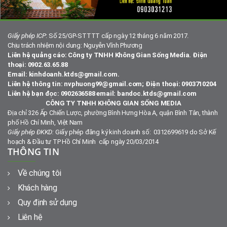
Giấy phép ICP
: Số 25/GP-STTTT cấp ngày 12 tháng 6 năm 2017.
Chịu trách nhiệm nội dung: Nguyễn Vĩnh Phương
Liên hệ quảng cáo: Công ty TNHH Không Gian Sống Media. Điện
thoại: 0902.63.65.88
Email: kinhdoanh.ktds@gmail.com.
Liên hệ thông tin: nvphuong99@gmail.com; Điện thoại: 0903710204
Liên hệ bạn đọc: 0902636588 email: bandoc.ktds@gmail.com
CÔNG TY TNHH KHÔNG GIAN SỐNG MEDIA
Địa chỉ 326 Ấp Chiến Lược, phường Bình Hưng Hòa A, quận Bình Tân, thành
phố Hồ Chí Minh, Việt Nam
Giấy phép ĐKKD:
Giấy phép đăng ký kinh doanh số: 0312699619 do Sở Kế
hoạch & Đầu tư TP Hồ Chí Minh cấp ngày 20/03/2014
THÔNG TIN
Về chúng tôi
Khách hàng
Quy định sử dụng
Liên hệ