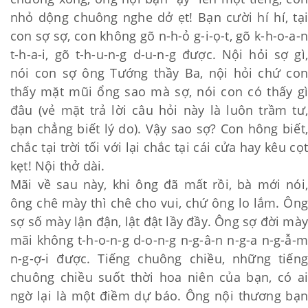
nhỏ dộng chuông nghe dở ẹt! Bạn cười hí hí, tại
con sợ sợ, con không gõ n-h-ỏ g-i-ọ-t, gõ k-h-o-a-n
t-h-a-i, gõ t-h-u-n-g d-u-n-g được. Nội hỏi sợ gì,
nói con sợ ông Tướng thầy Ba, nội hỏi chứ con
thấy mặt mũi ổng sao mà sợ, nói con có thấy gì
đâu (vẻ mặt trả lời câu hỏi này là luôn trầm tư,
bạn chẳng biết lý do). Vậy sao sợ? Con hông biết,
chắc tại trời tối với lại chắc tại cái cửa hay kêu cọt
kẹt! Nội thở dài.
Mãi về sau này, khi ông đã mất rồi, bà mới nói,
ông chê mày thì chê cho vui, chứ ông lo lắm. Ông
sợ số mày lận đận, lật đật lầy đầy. Ông sợ đời mà
mãi không t-h-o-n-g d-o-n-g n-g-â-n n-g-a n-g-ẫ-m
n-g-ợ-i được. Tiếng chuông chiều, những tiếng
chuông chiều suốt thời hoa niên của bạn, có ai
ngờ lại là một điềm dự báo. Ông nội thương bạn